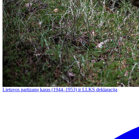
Lietuvos partizanų karas (1944–1953) ir LLKS deklaracija