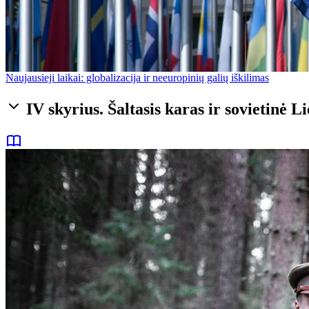
Naujausieji laikai: globalizacija ir neeuropinių galių iškilimas
IV skyrius. Šaltasis karas ir sovietinė L