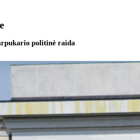
je
tarpukario politinė raida