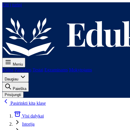
Eiti į turinį
Meniu
Kaina
Pamokos
Testai
Egzaminams
Mokytojams
Daugiau
Paieška
Prisijungti
Pasirinkti kitą klasę
Visi dalykai
Istorija