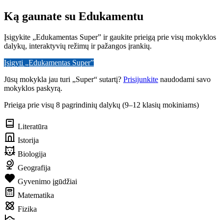
Ką gaunate su Edukamentu
Įsigykite „Edukamentas Super” ir gaukite prieigą prie visų mokyklos
dalykų, interaktyvių režimų ir pažangos įrankių.
Įsigyti „Edukamentas Super”
Jūsų mokykla jau turi „Super“ sutartį?
Prisijunkite
naudodami savo
mokyklos paskyrą.
Prieiga prie visų 8 pagrindinių dalykų (9–12 klasių mokiniams)
Literatūra
Istorija
Biologija
Geografija
Gyvenimo įgūdžiai
Matematika
Fizika