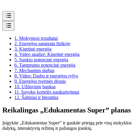
1.
Mokymosi rezultatai
2.
Energijos samprata fizikoje
3.
Kinetinė energija
4.
Video analizė: Kinetinė energija
5.
Sunkio potencinė energija
6.
Tamprumo potencinė energija
7.
Mechaninis darbas
8.
Video: Darbo ir energijos ryšys
9.
Energijos tvermės dėsnis
10.
Uždavinių bankas
11.
Sąvokų kortelės pasikartojimui
12.
Šaltiniai ir literatūra
Reikalingas „Edukamentas Super” planas
Įsigykite „Edukamentas Super” ir gaukite prieigą prie visų mokyklos
dalykų, interaktyvių režimų ir pažangos įrankių.