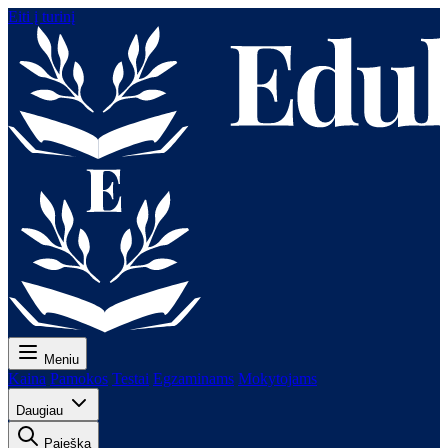
Eiti į turinį
Meniu
Kaina
Pamokos
Testai
Egzaminams
Mokytojams
Daugiau
Paieška