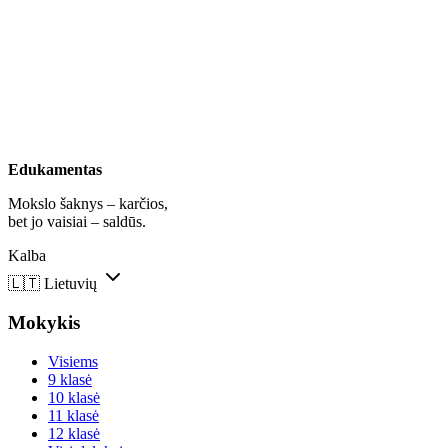
Edukamentas
Mokslo šaknys – karčios,
bet jo vaisiai – saldūs.
Kalba
🇱🇹
Lietuvių
Mokykis
Visiems
9 klasė
10 klasė
11 klasė
12 klasė