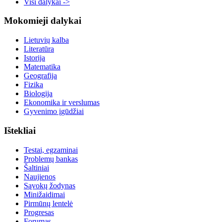
Visi dalykai ->
Mokomieji dalykai
Lietuvių kalba
Literatūra
Istorija
Matematika
Geografija
Fizika
Biologija
Ekonomika ir verslumas
Gyvenimo įgūdžiai
Ištekliai
Testai, egzaminai
Problemų bankas
Šaltiniai
Naujienos
Sąvokų žodynas
Minižaidimai
Pirmūnų lentelė
Progresas
Forumas