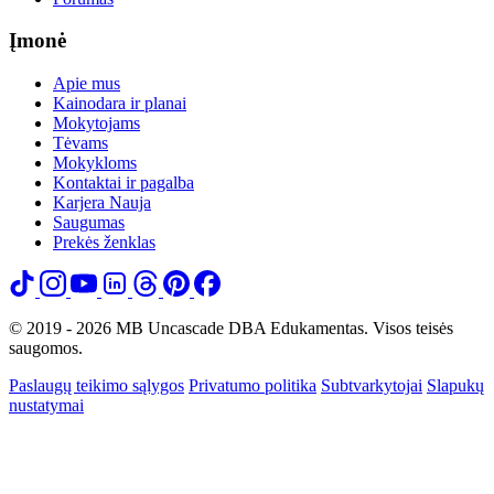
Įmonė
Apie mus
Kainodara ir planai
Mokytojams
Tėvams
Mokykloms
Kontaktai ir pagalba
Karjera
Nauja
Saugumas
Prekės ženklas
© 2019 - 2026 MB Uncascade DBA Edukamentas. Visos teisės
saugomos.
Paslaugų teikimo sąlygos
Privatumo politika
Subtvarkytojai
Slapukų
nustatymai