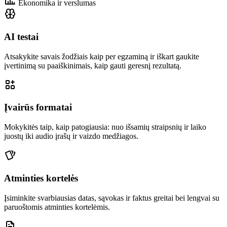
Ekonomika ir verslumas
AI testai
Atsakykite savais žodžiais kaip per egzaminą ir iškart gaukite
įvertinimą su paaiškinimais, kaip gauti geresnį rezultatą.
Įvairūs formatai
Mokykitės taip, kaip patogiausia: nuo išsamių straipsnių ir laiko
juostų iki audio įrašų ir vaizdo medžiagos.
Atminties kortelės
Įsiminkite svarbiausias datas, sąvokas ir faktus greitai bei lengvai su
paruoštomis atminties kortelėmis.