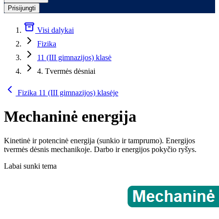
Prisijungti
Visi dalykai
Fizika
11 (III gimnazijos) klasė
4. Tvermės dėsniai
Fizika 11 (III gimnazijos) klasėje
Mechaninė energija
Kinetinė ir potencinė energija (sunkio ir tamprumo). Energijos
tvermės dėsnis mechanikoje. Darbo ir energijos pokyčio ryšys.
Labai sunki tema