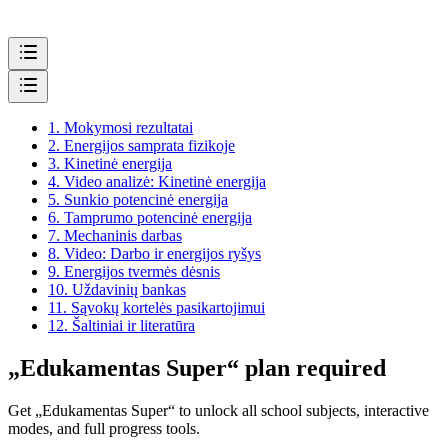
1.
Mokymosi rezultatai
2.
Energijos samprata fizikoje
3.
Kinetinė energija
4.
Video analizė: Kinetinė energija
5.
Sunkio potencinė energija
6.
Tamprumo potencinė energija
7.
Mechaninis darbas
8.
Video: Darbo ir energijos ryšys
9.
Energijos tvermės dėsnis
10.
Uždavinių bankas
11.
Sąvokų kortelės pasikartojimui
12.
Šaltiniai ir literatūra
„Edukamentas Super“ plan required
Get „Edukamentas Super“ to unlock all school subjects, interactive
modes, and full progress tools.