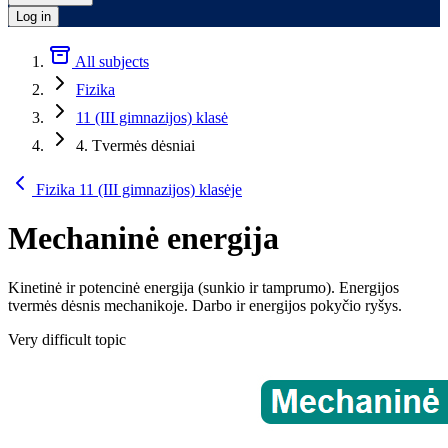
Log in
All subjects
Fizika
11 (III gimnazijos) klasė
4. Tvermės dėsniai
Fizika 11 (III gimnazijos) klasėje
Mechaninė energija
Kinetinė ir potencinė energija (sunkio ir tamprumo). Energijos
tvermės dėsnis mechanikoje. Darbo ir energijos pokyčio ryšys.
Very difficult topic