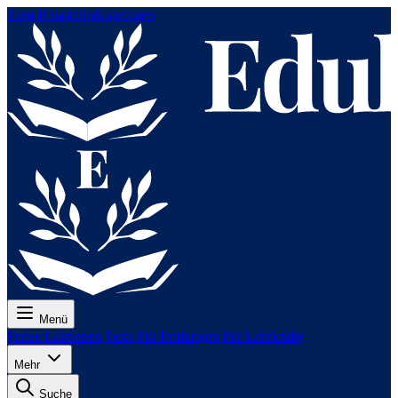
Zum Hauptinhalt springen
Menü
Preise
Lektionen
Tests
Für Prüfungen
Für Lehrkräfte
Mehr
Suche