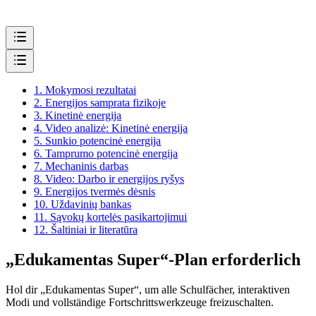
1.
Mokymosi rezultatai
2.
Energijos samprata fizikoje
3.
Kinetinė energija
4.
Video analizė: Kinetinė energija
5.
Sunkio potencinė energija
6.
Tamprumo potencinė energija
7.
Mechaninis darbas
8.
Video: Darbo ir energijos ryšys
9.
Energijos tvermės dėsnis
10.
Uždavinių bankas
11.
Sąvokų kortelės pasikartojimui
12.
Šaltiniai ir literatūra
„Edukamentas Super“-Plan erforderlich
Hol dir „Edukamentas Super“, um alle Schulfächer, interaktiven
Modi und vollständige Fortschrittswerkzeuge freizuschalten.