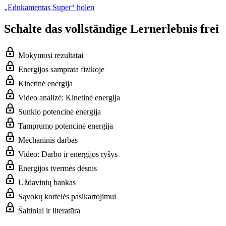
„Edukamentas Super“ holen
Schalte das vollständige Lernerlebnis frei
Mokymosi rezultatai
Energijos samprata fizikoje
Kinetinė energija
Video analizė: Kinetinė energija
Sunkio potencinė energija
Tamprumo potencinė energija
Mechaninis darbas
Video: Darbo ir energijos ryšys
Energijos tvermės dėsnis
Uždavinių bankas
Sąvokų kortelės pasikartojimui
Šaltiniai ir literatūra