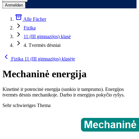
Anmelden
Alle Fächer
Fizika
11 (III gimnazijos) klasė
4. Tvermės dėsniai
Fizika 11 (III gimnazijos) klasėje
Mechaninė energija
Kinetinė ir potencinė energija (sunkio ir tamprumo). Energijos
tvermės dėsnis mechanikoje. Darbo ir energijos pokyčio ryšys.
Sehr schwieriges Thema