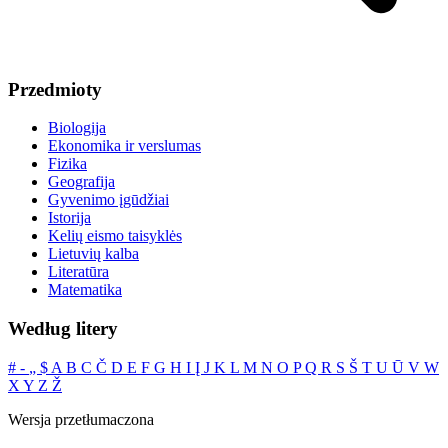
Przedmioty
Biologija
Ekonomika ir verslumas
Fizika
Geografija
Gyvenimo įgūdžiai
Istorija
Kelių eismo taisyklės
Lietuvių kalba
Literatūra
Matematika
Według litery
#
‐
„
$
A
B
C
Č
D
E
F
G
H
I
Į
J
K
L
M
N
O
P
Q
R
S
Š
T
U
Ū
V
W
X
Y
Z
Ž
Wersja przetłumaczona