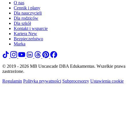
O nas
Cennik i plany
Dla nauczycieli
Dla rodziców
Dla szkół
Kontakt i wsparcie
Kariera
New
Bezpieczeństwo
Marka
© 2019 - 2026 MB Uncascade DBA Edukamentas. Wszelkie prawa
zastrzeżone.
Regulamin
Polityka prywatności
Subprocesorzy
Ustawienia cookie