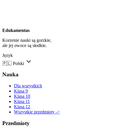
Edukamentas
Korzenie nauki są gorzkie,
ale jej owoce są słodkie.
Język
🇵🇱
Polski
Nauka
Dla wszystkich
Klasa 9
Klasa 10
Klasa 11
Klasa 12
Wszystkie przedmioty ->
Przedmioty