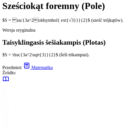
Sześciokąt foremny (Pole)
$S = rac{3a^2oldsymbol{ ext{√3}}}{2}$ (sześć trójkątów).
Wersja oryginalna
Taisyklingasis šešiakampis (Plotas)
$S = \frac{3a^2\sqrt{3}}{2}$ (šeši trikampiai).
Przedmiot:
Matematika
Źródło: