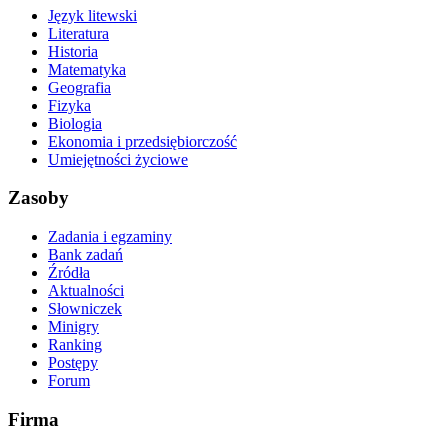
Język litewski
Literatura
Historia
Matematyka
Geografia
Fizyka
Biologia
Ekonomia i przedsiębiorczość
Umiejętności życiowe
Zasoby
Zadania i egzaminy
Bank zadań
Źródła
Aktualności
Słowniczek
Minigry
Ranking
Postępy
Forum
Firma