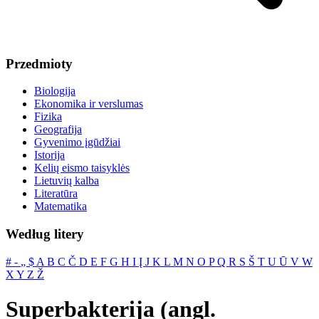
Przedmioty
Biologija
Ekonomika ir verslumas
Fizika
Geografija
Gyvenimo įgūdžiai
Istorija
Kelių eismo taisyklės
Lietuvių kalba
Literatūra
Matematika
Według litery
#
‐
„
$
A
B
C
Č
D
E
F
G
H
I
Į
J
K
L
M
N
O
P
Q
R
S
Š
T
U
Ū
V
W
X
Y
Z
Ž
Superbakterija (angl.