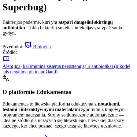
Superbug)
Bakterijos padermė, kuri yra
atspari daugeliui skirtingų
antibiotikų
. Tokių bakterijų sukeltas infekcijas yra ypač sunku
gydyti.
Przedmiot:
Biologija
Źródło:
Alergijos (kai imuninė sistema persistengia) ir antibiotikai (ir kodėl
jais negalima piktnaudžiauti)
O platformie Edukamentas
Edukamentas to litewska platforma edukacyjna z
notatkami,
testami i interaktywnymi materiałami
zgodnymi z krajowym
programem nauczania. Strony są tłumaczone automatycznie —
idealne źródło dla uczących się litewskiego, litewskiej diaspory i
każdego, kto chce poznać, czego uczą się litewscy uczniowie.