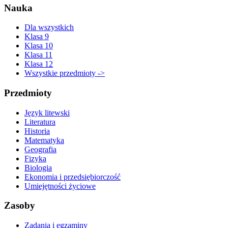
Nauka
Dla wszystkich
Klasa 9
Klasa 10
Klasa 11
Klasa 12
Wszystkie przedmioty ->
Przedmioty
Język litewski
Literatura
Historia
Matematyka
Geografia
Fizyka
Biologia
Ekonomia i przedsiębiorczość
Umiejętności życiowe
Zasoby
Zadania i egzaminy