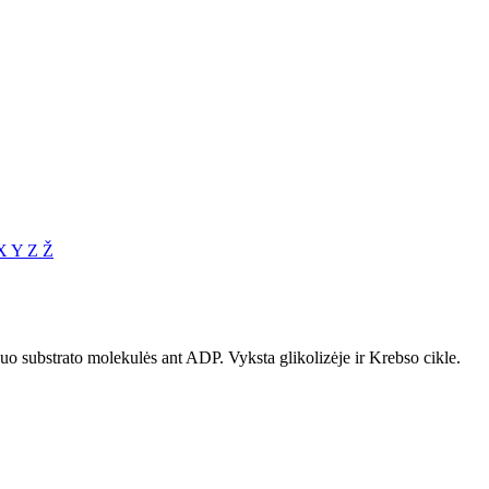
X
Y
Z
Ž
uo substrato molekulės ant ADP. Vyksta glikolizėje ir Krebso cikle.