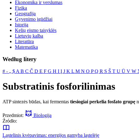
Ekonomika ir verslumas
Fizika
Geografija
Gyvenimo įgūdžiai
Istorija
Kelių eismo taisyklės
Lietuvių kalba
Literatūra
Matematika
Według litery
#
‐
„
$
A
B
C
Č
D
E
F
G
H
I
Į
J
K
L
M
N
O
P
Q
R
S
Š
T
U
Ū
V
W
Substratinis fosforilinimas
ATP sintezės būdas, kai fermentas
tiesiogiai perkelia fosfato grupę
n
Przedmiot:
Biologija
Źródło:
Ląstelinis kvėpavimas: energijos gamyba ląstelėje