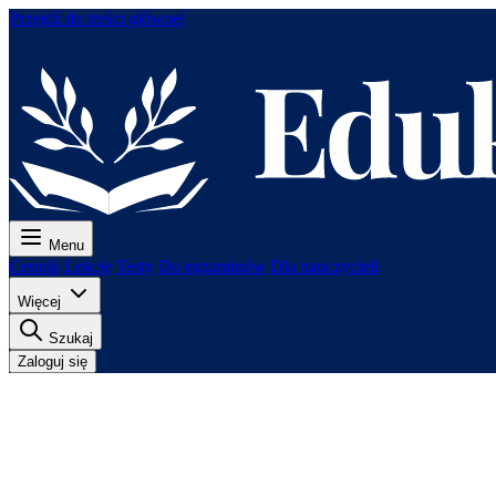
Przejdź do treści głównej
Menu
Cennik
Lekcje
Testy
Do egzaminów
Dla nauczycieli
Więcej
Szukaj
Zaloguj się