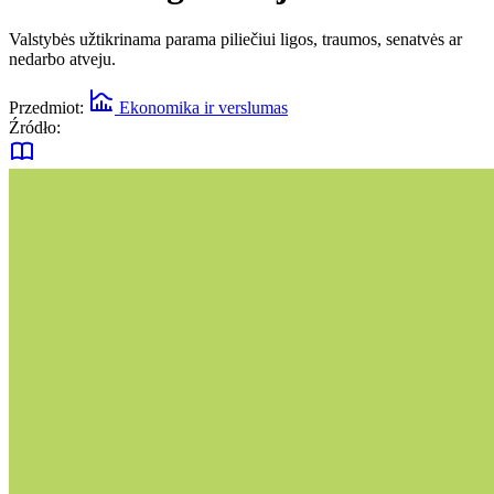
Valstybės užtikrinama parama piliečiui ligos, traumos, senatvės ar
nedarbo atveju.
Przedmiot:
Ekonomika ir verslumas
Źródło: