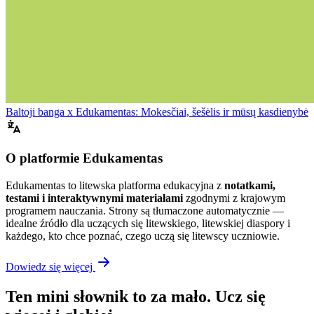
Baltoji banga x Edukamentas: Mokesčiai, šešėlis ir mūsų kasdienybė
O platformie Edukamentas
Edukamentas to litewska platforma edukacyjna z
notatkami,
testami i interaktywnymi materiałami
zgodnymi z krajowym
programem nauczania. Strony są tłumaczone automatycznie —
idealne źródło dla uczących się litewskiego, litewskiej diaspory i
każdego, kto chce poznać, czego uczą się litewscy uczniowie.
Dowiedz się więcej
Ten mini słownik to za mało. Ucz się