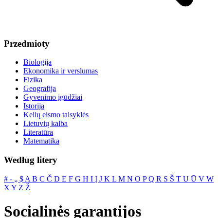
Przedmioty
Biologija
Ekonomika ir verslumas
Fizika
Geografija
Gyvenimo įgūdžiai
Istorija
Kelių eismo taisyklės
Lietuvių kalba
Literatūra
Matematika
Według litery
#
‐
„
$
A
B
C
Č
D
E
F
G
H
I
Į
J
K
L
M
N
O
P
Q
R
S
Š
T
U
Ū
V
W
X
Y
Z
Ž
Socialinės garantijos