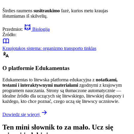
Širdies raumens
susitraukimo
fazė, kurios metu kraujas
išstumiamas iš skilvelių.
Przedmiot:
Biologija
Źródło:
Kraujotakos sistema: organizmo transporto tinklas
O platformie Edukamentas
Edukamentas to litewska platforma edukacyjna z
notatkami,
testami i interaktywnymi materiałami
zgodnymi z krajowym
programem nauczania. Strony są tłumaczone automatycznie —
idealne źródło dla uczących się litewskiego, litewskiej diaspory i
każdego, kto chce poznać, czego uczą się litewscy uczniowie.
Dowiedz się więcej
Ten mini słownik to za mało. Ucz się