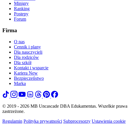
Minigry
Ranking
Postępy
Forum
Firma
O nas
Cennik i plany
Dla nauczycieli
Dla rodziców
Dla szkół
Kontakt i wsparcie
Kariera
New
Bezpieczeństwo
Marka
© 2019 - 2026 MB Uncascade DBA Edukamentas. Wszelkie prawa
zastrzeżone.
Regulamin
Polityka prywatności
Subprocesorzy
Ustawienia cookie