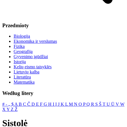
Przedmioty
Biologija
Ekonomika ir verslumas
Fizika
Geografija
Gyvenimo įgūdžiai
Istorija
Kelių eismo taisyklės
Lietuvių kalba
Literatūra
Matematika
Według litery
#
‐
„
$
A
B
C
Č
D
E
F
G
H
I
Į
J
K
L
M
N
O
P
Q
R
S
Š
T
U
Ū
V
W
X
Y
Z
Ž
Sistolė