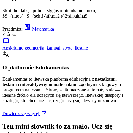
Skritulio dalis, apribota stygos ir atitinkamo lanko;
$S_{nuop}=S_{sekt}-\tfrac12 r^2\sin\alpha$.
Przedmiot:
Matematika
Źródło:
Apskritimo geometrija: kampai, styga, liestinė
O platformie Edukamentas
Edukamentas to litewska platforma edukacyjna z
notatkami,
testami i interaktywnymi materiałami
zgodnymi z krajowym
programem nauczania. Strony są tłumaczone automatycznie —
idealne źródło dla uczących się litewskiego, litewskiej diaspory i
każdego, kto chce poznać, czego uczą się litewscy uczniowie.
Dowiedz się więcej
Ten mini słownik to za mało. Ucz się