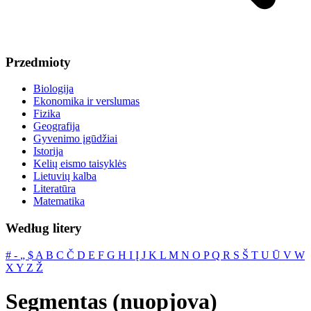
Przedmioty
Biologija
Ekonomika ir verslumas
Fizika
Geografija
Gyvenimo įgūdžiai
Istorija
Kelių eismo taisyklės
Lietuvių kalba
Literatūra
Matematika
Według litery
#
‐
„
$
A
B
C
Č
D
E
F
G
H
I
Į
J
K
L
M
N
O
P
Q
R
S
Š
T
U
Ū
V
W
X
Y
Z
Ž
Segmentas (nuopjova)