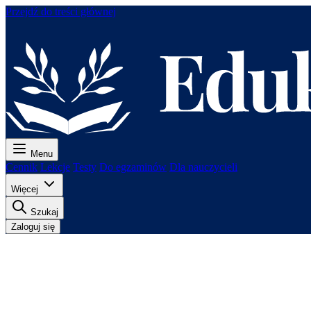
Przejdź do treści głównej
Menu
Cennik
Lekcje
Testy
Do egzaminów
Dla nauczycieli
Więcej
Szukaj
Zaloguj się