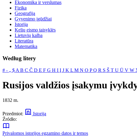
Ekonomika ir verslumas
Fizika
Geografija
Gyvenimo įgūdžiai
Istorija
Kelių eismo taisyklės
Lietuvių kalba
Literatūra
Matematika
Według litery
#
‐
„
$
A
B
C
Č
D
E
F
G
H
I
Į
J
K
L
M
N
O
P
Q
R
S
Š
T
U
Ū
V
W
Rusijos valdžios įsakymu įvykdy
1832 m.
Przedmiot:
Istorija
Źródło:
Privalomos istorijos egzamino datos ir temos