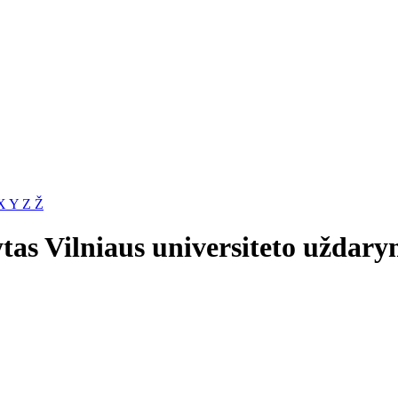
X
Y
Z
Ž
tas Vilniaus universiteto uždary