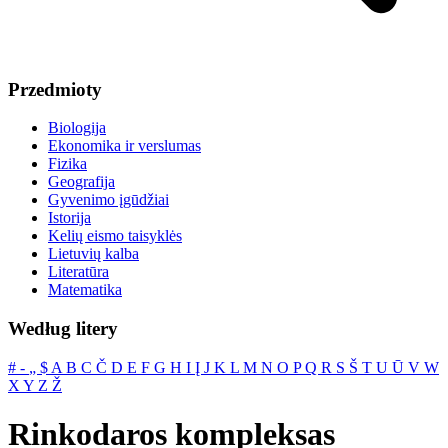
Przedmioty
Biologija
Ekonomika ir verslumas
Fizika
Geografija
Gyvenimo įgūdžiai
Istorija
Kelių eismo taisyklės
Lietuvių kalba
Literatūra
Matematika
Według litery
#
‐
„
$
A
B
C
Č
D
E
F
G
H
I
Į
J
K
L
M
N
O
P
Q
R
S
Š
T
U
Ū
V
W
X
Y
Z
Ž
Rinkodaros kompleksas