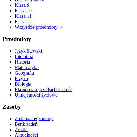
Klasa 9
Klasa 10
Klasa 11
Klasa 12
Wszystkie przedmioty ->
Przedmioty
Język litewski
Literatura
Historia
Matematyka
Geografia
Fizyka
Biologia
Ekonomia i przedsiębiorczość
Umiejętności życiowe
Zasoby
Zadania i egzaminy
Bank zadań
Źródła
Aktualności