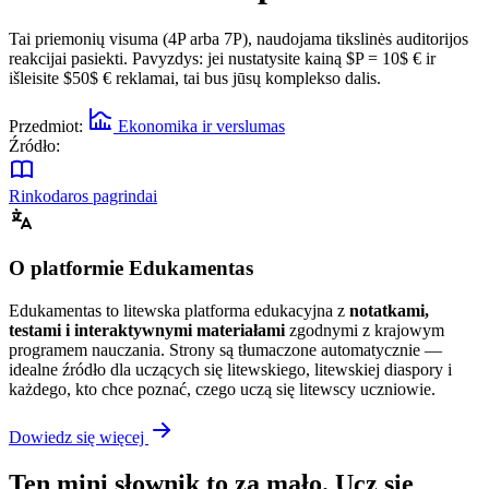
Tai priemonių visuma (4P arba 7P), naudojama tikslinės auditorijos
reakcijai pasiekti. Pavyzdys: jei nustatysite kainą $P = 10$ € ir
išleisite $50$ € reklamai, tai bus jūsų komplekso dalis.
Przedmiot:
Ekonomika ir verslumas
Źródło:
Rinkodaros pagrindai
O platformie Edukamentas
Edukamentas to litewska platforma edukacyjna z
notatkami,
testami i interaktywnymi materiałami
zgodnymi z krajowym
programem nauczania. Strony są tłumaczone automatycznie —
idealne źródło dla uczących się litewskiego, litewskiej diaspory i
każdego, kto chce poznać, czego uczą się litewscy uczniowie.
Dowiedz się więcej
Ten mini słownik to za mało. Ucz się