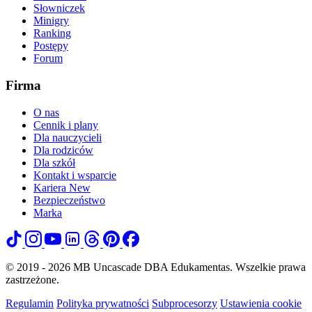
Słowniczek
Minigry
Ranking
Postępy
Forum
Firma
O nas
Cennik i plany
Dla nauczycieli
Dla rodziców
Dla szkół
Kontakt i wsparcie
Kariera
New
Bezpieczeństwo
Marka
© 2019 - 2026 MB Uncascade DBA Edukamentas. Wszelkie prawa
zastrzeżone.
Regulamin
Polityka prywatności
Subprocesorzy
Ustawienia cookie