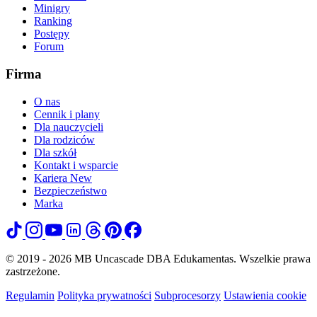
Minigry
Ranking
Postępy
Forum
Firma
O nas
Cennik i plany
Dla nauczycieli
Dla rodziców
Dla szkół
Kontakt i wsparcie
Kariera
New
Bezpieczeństwo
Marka
© 2019 - 2026 MB Uncascade DBA Edukamentas. Wszelkie prawa
zastrzeżone.
Regulamin
Polityka prywatności
Subprocesorzy
Ustawienia cookie