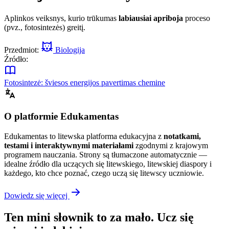
Aplinkos veiksnys, kurio trūkumas
labiausiai apriboja
proceso
(pvz., fotosintezės) greitį.
Przedmiot:
Biologija
Źródło:
Fotosintezė: šviesos energijos pavertimas chemine
O platformie Edukamentas
Edukamentas to litewska platforma edukacyjna z
notatkami,
testami i interaktywnymi materiałami
zgodnymi z krajowym
programem nauczania. Strony są tłumaczone automatycznie —
idealne źródło dla uczących się litewskiego, litewskiej diaspory i
każdego, kto chce poznać, czego uczą się litewscy uczniowie.
Dowiedz się więcej
Ten mini słownik to za mało. Ucz się