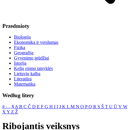
Przedmioty
Biologija
Ekonomika ir verslumas
Fizika
Geografija
Gyvenimo įgūdžiai
Istorija
Kelių eismo taisyklės
Lietuvių kalba
Literatūra
Matematika
Według litery
#
‐
„
$
A
B
C
Č
D
E
F
G
H
I
Į
J
K
L
M
N
O
P
Q
R
S
Š
T
U
Ū
V
W
X
Y
Z
Ž
Ribojantis veiksnys