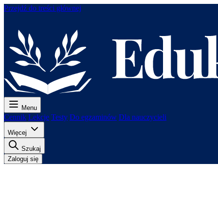
Przejdź do treści głównej
Menu
Cennik
Lekcje
Testy
Do egzaminów
Dla nauczycieli
Więcej
Szukaj
Zaloguj się