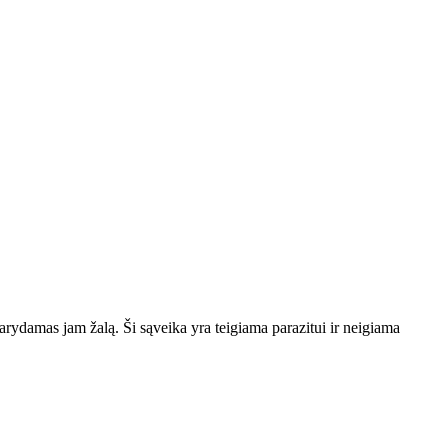
darydamas jam žalą. Ši sąveika yra teigiama parazitui ir neigiama