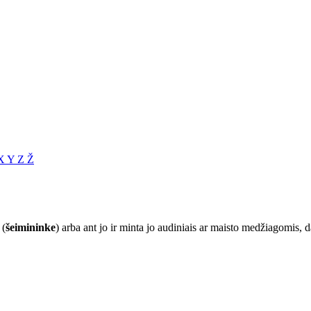
X
Y
Z
Ž
 (
šeimininke
) arba ant jo ir minta jo audiniais ar maisto medžiagomis, 