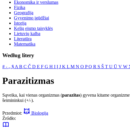
Ekonomika ir verslumas
Fizika
Geografija
Gyvenimo įgūdžiai
Istorija
Kelių eismo taisyklės
Lietuvių kalba
Literatūra
Matematika
Według litery
#
‐
„
$
A
B
C
Č
D
E
F
G
H
I
Į
J
K
L
M
N
O
P
Q
R
S
Š
T
U
Ū
V
W
Parazitizmas
Sąveika, kai vienas organizmas (
parazitas
) gyvena kitame organizme
šeimininkui (+/-).
Przedmiot:
Biologija
Źródło: