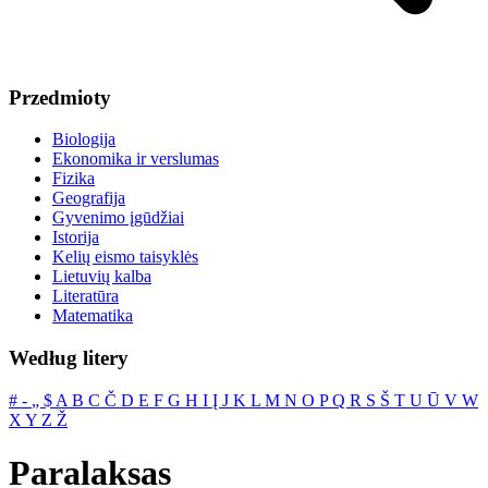
Przedmioty
Biologija
Ekonomika ir verslumas
Fizika
Geografija
Gyvenimo įgūdžiai
Istorija
Kelių eismo taisyklės
Lietuvių kalba
Literatūra
Matematika
Według litery
#
‐
„
$
A
B
C
Č
D
E
F
G
H
I
Į
J
K
L
M
N
O
P
Q
R
S
Š
T
U
Ū
V
W
X
Y
Z
Ž
Paralaksas