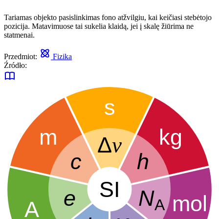
Tariamas objekto pasislinkimas fono atžvilgiu, kai keičiasi stebėtojo
pozicija. Matavimuose tai sukelia klaidą, jei į skalę žiūrima ne
statmenai.
Przedmiot:
Fizika
Źródło: