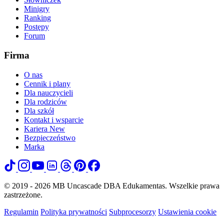
Minigry
Ranking
Postępy
Forum
Firma
O nas
Cennik i plany
Dla nauczycieli
Dla rodziców
Dla szkół
Kontakt i wsparcie
Kariera
New
Bezpieczeństwo
Marka
© 2019 - 2026 MB Uncascade DBA Edukamentas. Wszelkie prawa
zastrzeżone.
Regulamin
Polityka prywatności
Subprocesorzy
Ustawienia cookie