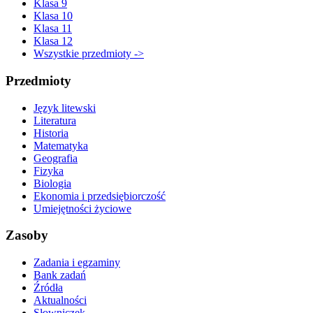
Klasa 9
Klasa 10
Klasa 11
Klasa 12
Wszystkie przedmioty ->
Przedmioty
Język litewski
Literatura
Historia
Matematyka
Geografia
Fizyka
Biologia
Ekonomia i przedsiębiorczość
Umiejętności życiowe
Zasoby
Zadania i egzaminy
Bank zadań
Źródła
Aktualności
Słowniczek