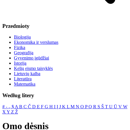
Przedmioty
Biologija
Ekonomika ir verslumas
Fizika
Geografija
Gyvenimo įgūdžiai
Istorija
Kelių eismo taisyklės
Lietuvių kalba
Literatūra
Matematika
Według litery
#
‐
„
$
A
B
C
Č
D
E
F
G
H
I
Į
J
K
L
M
N
O
P
Q
R
S
Š
T
U
Ū
V
W
X
Y
Z
Ž
Omo dėsnis