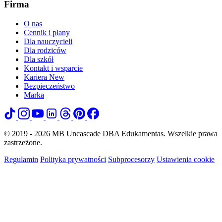
Firma
O nas
Cennik i plany
Dla nauczycieli
Dla rodziców
Dla szkół
Kontakt i wsparcie
Kariera
New
Bezpieczeństwo
Marka
© 2019 - 2026 MB Uncascade DBA Edukamentas. Wszelkie prawa
zastrzeżone.
Regulamin
Polityka prywatności
Subprocesorzy
Ustawienia cookie