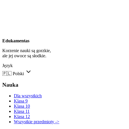
Edukamentas
Korzenie nauki są gorzkie,
ale jej owoce są słodkie.
Język
🇵🇱
Polski
Nauka
Dla wszystkich
Klasa 9
Klasa 10
Klasa 11
Klasa 12
Wszystkie przedmioty ->