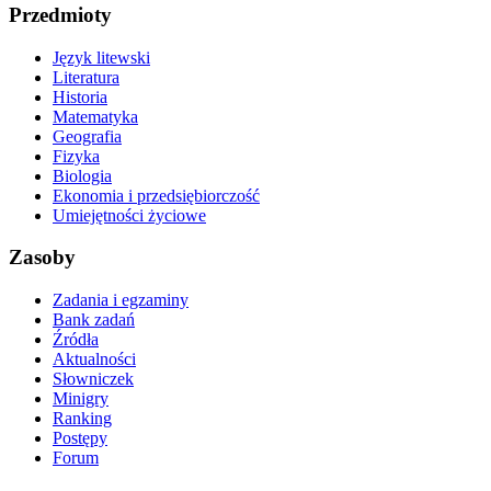
Przedmioty
Język litewski
Literatura
Historia
Matematyka
Geografia
Fizyka
Biologia
Ekonomia i przedsiębiorczość
Umiejętności życiowe
Zasoby
Zadania i egzaminy
Bank zadań
Źródła
Aktualności
Słowniczek
Minigry
Ranking
Postępy
Forum