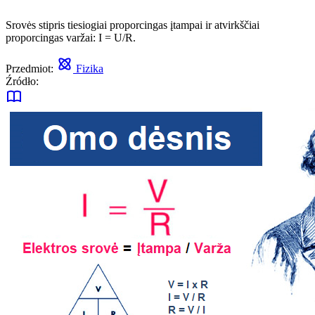
Srovės stipris tiesiogiai proporcingas įtampai ir atvirkščiai
proporcingas varžai: I = U/R.
Przedmiot:
Fizika
Źródło: