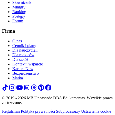
Słowniczek
Minigry
Ranking
Postępy
Forum
Firma
O nas
Cennik i plany
Dla nauczycieli
Dla rodziców
Dla szkół
Kontakt i wsparcie
Kariera
New
Bezpieczeństwo
Marka
© 2019 - 2026 MB Uncascade DBA Edukamentas. Wszelkie prawa
zastrzeżone.
Regulamin
Polityka prywatności
Subprocesorzy
Ustawienia cookie