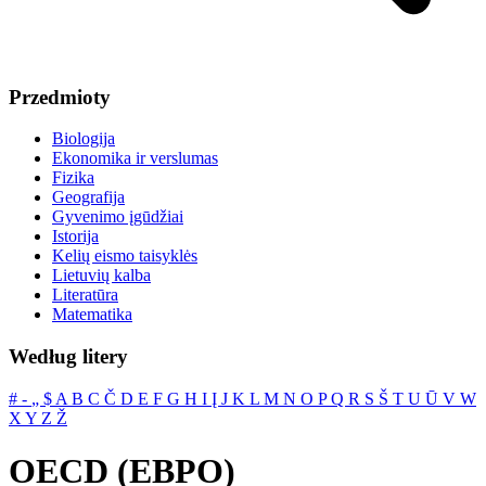
Przedmioty
Biologija
Ekonomika ir verslumas
Fizika
Geografija
Gyvenimo įgūdžiai
Istorija
Kelių eismo taisyklės
Lietuvių kalba
Literatūra
Matematika
Według litery
#
‐
„
$
A
B
C
Č
D
E
F
G
H
I
Į
J
K
L
M
N
O
P
Q
R
S
Š
T
U
Ū
V
W
X
Y
Z
Ž
OECD (EBPO)