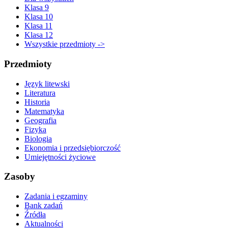
Klasa 9
Klasa 10
Klasa 11
Klasa 12
Wszystkie przedmioty ->
Przedmioty
Język litewski
Literatura
Historia
Matematyka
Geografia
Fizyka
Biologia
Ekonomia i przedsiębiorczość
Umiejętności życiowe
Zasoby
Zadania i egzaminy
Bank zadań
Źródła
Aktualności