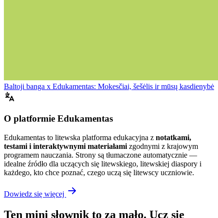
Baltoji banga x Edukamentas: Mokesčiai, šešėlis ir mūsų kasdienybė
O platformie Edukamentas
Edukamentas to litewska platforma edukacyjna z
notatkami,
testami i interaktywnymi materiałami
zgodnymi z krajowym
programem nauczania. Strony są tłumaczone automatycznie —
idealne źródło dla uczących się litewskiego, litewskiej diaspory i
każdego, kto chce poznać, czego uczą się litewscy uczniowie.
Dowiedz się więcej
Ten mini słownik to za mało. Ucz się