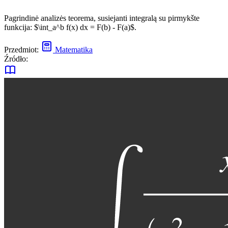
Pagrindinė analizės teorema, susiejanti integralą su pirmykšte
funkcija: $\int_a^b f(x) dx = F(b) - F(a)$.
Przedmiot:
Matematika
Źródło: