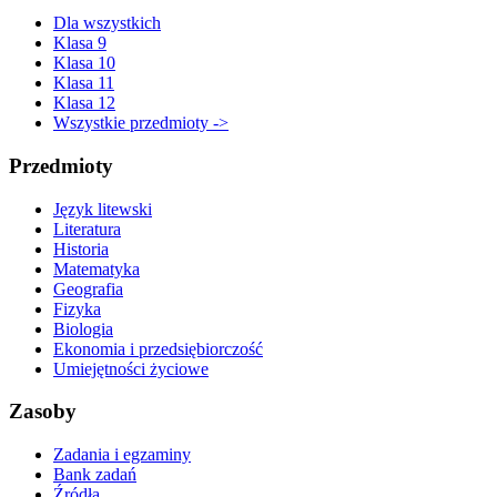
Dla wszystkich
Klasa 9
Klasa 10
Klasa 11
Klasa 12
Wszystkie przedmioty ->
Przedmioty
Język litewski
Literatura
Historia
Matematyka
Geografia
Fizyka
Biologia
Ekonomia i przedsiębiorczość
Umiejętności życiowe
Zasoby
Zadania i egzaminy
Bank zadań
Źródła