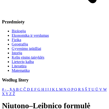
Przedmioty
Biologija
Ekonomika ir verslumas
Fizika
Geografija
Gyvenimo įgūdžiai
Istorija
Kelių eismo taisyklės
Lietuvių kalba
Literatūra
Matematika
Według litery
#
‐
„
$
A
B
C
Č
D
E
F
G
H
I
Į
J
K
L
M
N
O
P
Q
R
S
Š
T
U
Ū
V
W
X
Y
Z
Ž
Niutono–Leibnico formulė