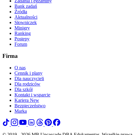
Zadania i egzaminy
Bank zadań
Źródła
Aktualności
Słowniczek
Minigry
Ranking
Postępy
Forum
Firma
O nas
Cennik i plany
Dla nauczycieli
Dla rodziców
Dla szkół
Kontakt i wsparcie
Kariera
New
Bezpieczeństwo
Marka
© 2019 - 2026 MB Uncascade DBA Edukamentas. Wszelkie prawa