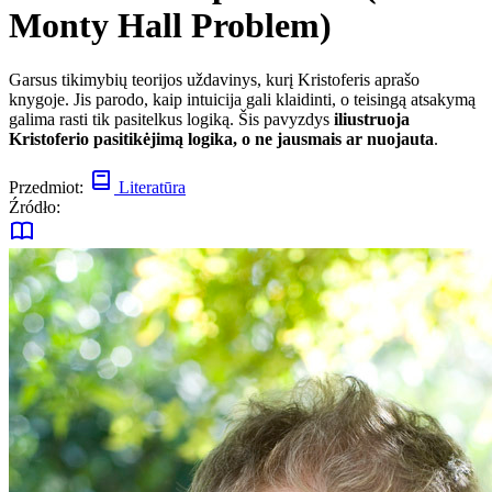
Monty Hall Problem)
Garsus tikimybių teorijos uždavinys, kurį Kristoferis aprašo
knygoje. Jis parodo, kaip intuicija gali klaidinti, o teisingą atsakymą
galima rasti tik pasitelkus logiką. Šis pavyzdys
iliustruoja
Kristoferio pasitikėjimą logika, o ne jausmais ar nuojauta
.
Przedmiot:
Literatūra
Źródło: