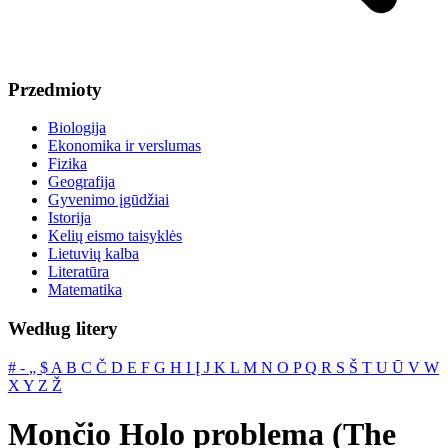
Przedmioty
Biologija
Ekonomika ir verslumas
Fizika
Geografija
Gyvenimo įgūdžiai
Istorija
Kelių eismo taisyklės
Lietuvių kalba
Literatūra
Matematika
Według litery
#
‐
„
$
A
B
C
Č
D
E
F
G
H
I
Į
J
K
L
M
N
O
P
Q
R
S
Š
T
U
Ū
V
W
X
Y
Z
Ž
Mončio Holo problema (The