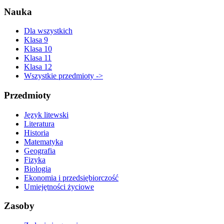
Nauka
Dla wszystkich
Klasa 9
Klasa 10
Klasa 11
Klasa 12
Wszystkie przedmioty ->
Przedmioty
Język litewski
Literatura
Historia
Matematyka
Geografia
Fizyka
Biologia
Ekonomia i przedsiębiorczość
Umiejętności życiowe
Zasoby