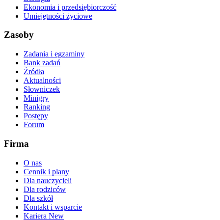
Ekonomia i przedsiębiorczość
Umiejętności życiowe
Zasoby
Zadania i egzaminy
Bank zadań
Źródła
Aktualności
Słowniczek
Minigry
Ranking
Postępy
Forum
Firma
O nas
Cennik i plany
Dla nauczycieli
Dla rodziców
Dla szkół
Kontakt i wsparcie
Kariera
New