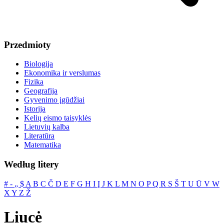
Przedmioty
Biologija
Ekonomika ir verslumas
Fizika
Geografija
Gyvenimo įgūdžiai
Istorija
Kelių eismo taisyklės
Lietuvių kalba
Literatūra
Matematika
Według litery
#
‐
„
$
A
B
C
Č
D
E
F
G
H
I
Į
J
K
L
M
N
O
P
Q
R
S
Š
T
U
Ū
V
W
X
Y
Z
Ž
Liucė