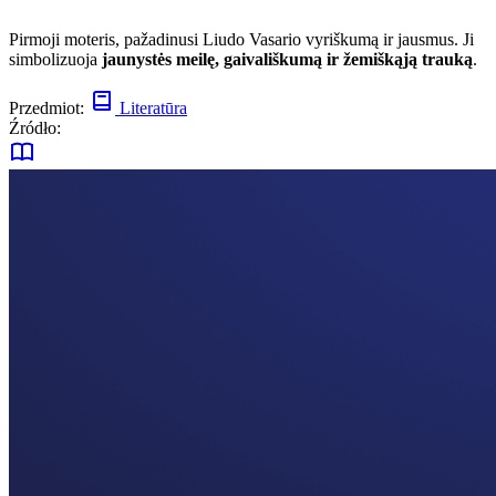
Pirmoji moteris, pažadinusi Liudo Vasario vyriškumą ir jausmus. Ji
simbolizuoja
jaunystės meilę, gaivališkumą ir žemiškąją trauką
.
Przedmiot:
Literatūra
Źródło: