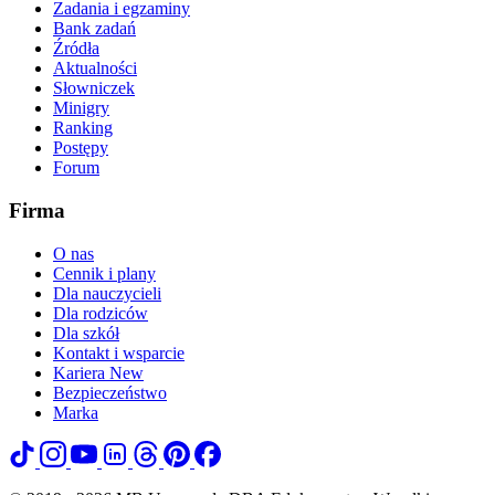
Zadania i egzaminy
Bank zadań
Źródła
Aktualności
Słowniczek
Minigry
Ranking
Postępy
Forum
Firma
O nas
Cennik i plany
Dla nauczycieli
Dla rodziców
Dla szkół
Kontakt i wsparcie
Kariera
New
Bezpieczeństwo
Marka