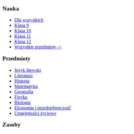
Nauka
Dla wszystkich
Klasa 9
Klasa 10
Klasa 11
Klasa 12
Wszystkie przedmioty ->
Przedmioty
Język litewski
Literatura
Historia
Matematyka
Geografia
Fizyka
Biologia
Ekonomia i przedsiębiorczość
Umiejętności życiowe
Zasoby