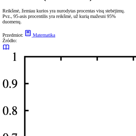
Reikšmė, žemiau kurios yra nurodytas procentas visų stebėjimų.
Pvz., 95-asis procentilis yra reikšmė, už kurią mažesni 95%
duomenų.
Przedmiot:
Matematika
Źródło: