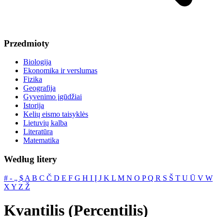
Przedmioty
Biologija
Ekonomika ir verslumas
Fizika
Geografija
Gyvenimo įgūdžiai
Istorija
Kelių eismo taisyklės
Lietuvių kalba
Literatūra
Matematika
Według litery
#
‐
„
$
A
B
C
Č
D
E
F
G
H
I
Į
J
K
L
M
N
O
P
Q
R
S
Š
T
U
Ū
V
W
X
Y
Z
Ž
Kvantilis (Percentilis)