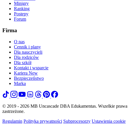
Minigry
Ranking
Postępy
Forum
Firma
O nas
Cennik i plany
Dla nauczycieli
Dla rodziców
Dla szkół
Kontakt i wsparcie
Kariera
New
Bezpieczeństwo
Marka
© 2019 - 2026 MB Uncascade DBA Edukamentas. Wszelkie prawa
zastrzeżone.
Regulamin
Polityka prywatności
Subprocesorzy
Ustawienia cookie