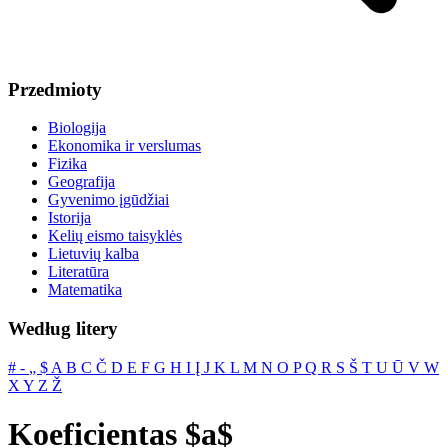
Przedmioty
Biologija
Ekonomika ir verslumas
Fizika
Geografija
Gyvenimo įgūdžiai
Istorija
Kelių eismo taisyklės
Lietuvių kalba
Literatūra
Matematika
Według litery
#
‐
„
$
A
B
C
Č
D
E
F
G
H
I
Į
J
K
L
M
N
O
P
Q
R
S
Š
T
U
Ū
V
W
X
Y
Z
Ž
Koeficientas $a$