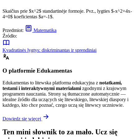
Skaičius prie $x^2$ standartinėje formoje. Pvz., lygties $-x^2+4x-
4=0$ koeficientas $a=-1$.
Przedmiot:
Matematika
Źródło:
Kvadratinės lygtys: diskriminantas ir sprendiniai
O platformie Edukamentas
Edukamentas to litewska platforma edukacyjna z
notatkami,
testami i interaktywnymi materiałami
zgodnymi z krajowym
programem nauczania. Strony są tłumaczone automatycznie —
idealne źródło dla uczących się litewskiego, litewskiej diaspory i
każdego, kto chce poznać, czego uczą się litewscy uczniowie.
Dowiedz się więcej
Ten mini słownik to za mało. Ucz się