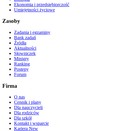
Ekonomia i przedsiębiorczość
Umiejętności życiowe
Zasoby
Zadania i egzaminy
Bank zadań
Źródła
Aktualności
Słowniczek
Minigry
Ranking
Postępy
Forum
Firma
O nas
Cennik i plany
Dla nauczycieli
Dla rodziców
Dla szkół
Kontakt i wsparcie
Kariera
New