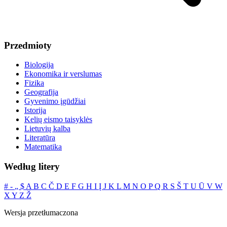
Przedmioty
Biologija
Ekonomika ir verslumas
Fizika
Geografija
Gyvenimo įgūdžiai
Istorija
Kelių eismo taisyklės
Lietuvių kalba
Literatūra
Matematika
Według litery
#
‐
„
$
A
B
C
Č
D
E
F
G
H
I
Į
J
K
L
M
N
O
P
Q
R
S
Š
T
U
Ū
V
W
X
Y
Z
Ž
Wersja przetłumaczona