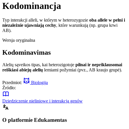
Kodominancja
Typ interakcji alleli, w którym w heterozygozie
oba allele w pełni i
niezależnie ujawniają cechy
, które warunkują (np. grupa krwi
AB).
Wersja oryginalna
Kodominavimas
Alelių sąveikos tipas, kai heterozigotoje
pilnai ir nepriklausomai
reiškiasi abiejų alelių
lemiami požymiai (pvz., AB kraujo grupė).
Przedmiot:
Biologija
Źródło:
Dziedziczenie nieliniowe i interakcja genów
O platformie Edukamentas