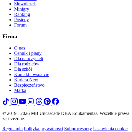
Słowniczek
Minigry
Ranking
Postępy
Forum
Firma
O nas
Cennik i plany
Dla nauczycieli
Dla rodziców
Dla szkół
Kontakt i wsparcie
Kariera
New
Bezpieczeństwo
Marka
© 2019 - 2026 MB Uncascade DBA Edukamentas. Wszelkie prawa
zastrzeżone.
Regulamin
Polityka prywatności
Subprocesorzy
Ustawienia cookie