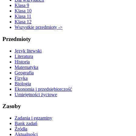
Klasa 9
Klasa 10
Klasa 11
Klasa 12
Wszystkie przedmioty ->
Przedmioty
Język litewski
Literatura
Historia
Matematyka
Geografia
Fizyka
Biologia
Ekonomia i przedsiębiorczość
Umiejętności życiowe
Zasoby
Zadania i egzaminy
Bank zadań
Źródła
Aktualności