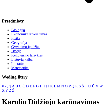
Przedmioty
Biologija
Ekonomika ir verslumas
Fizika
Geografija
Gyvenimo įgūdžiai
Istorija
Kelių eismo taisyklės
Lietuvių kalba
Literatūra
Matematika
Według litery
#
‐
„
$
A
B
C
Č
D
E
F
G
H
I
Į
J
K
L
M
N
O
P
Q
R
S
Š
T
U
Ū
V
W
X
Y
Z
Ž
Karolio Didžiojo karūnavimas