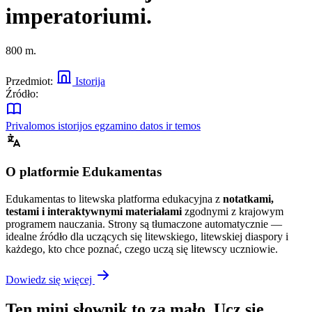
imperatoriumi.
800 m.
Przedmiot:
Istorija
Źródło:
Privalomos istorijos egzamino datos ir temos
O platformie Edukamentas
Edukamentas to litewska platforma edukacyjna z
notatkami,
testami i interaktywnymi materiałami
zgodnymi z krajowym
programem nauczania. Strony są tłumaczone automatycznie —
idealne źródło dla uczących się litewskiego, litewskiej diaspory i
każdego, kto chce poznać, czego uczą się litewscy uczniowie.
Dowiedz się więcej
Ten mini słownik to za mało. Ucz się