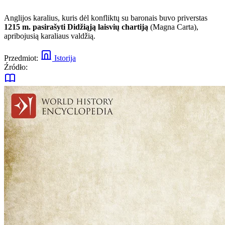
Anglijos karalius, kuris dėl konfliktų su baronais buvo priverstas
1215 m. pasirašyti Didžiąją laisvių chartiją
(Magna Carta),
apribojusią karaliaus valdžią.
Przedmiot:
Istorija
Źródło: