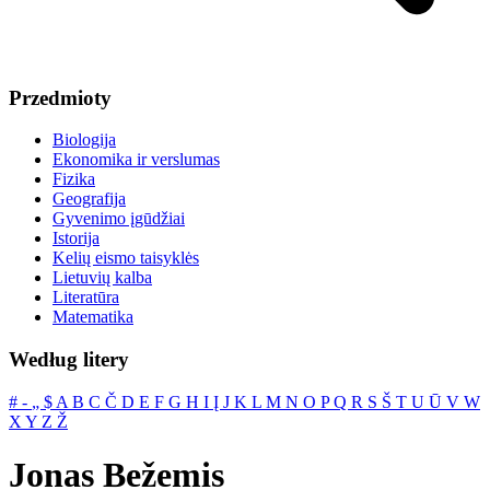
Przedmioty
Biologija
Ekonomika ir verslumas
Fizika
Geografija
Gyvenimo įgūdžiai
Istorija
Kelių eismo taisyklės
Lietuvių kalba
Literatūra
Matematika
Według litery
#
‐
„
$
A
B
C
Č
D
E
F
G
H
I
Į
J
K
L
M
N
O
P
Q
R
S
Š
T
U
Ū
V
W
X
Y
Z
Ž
Jonas Bežemis