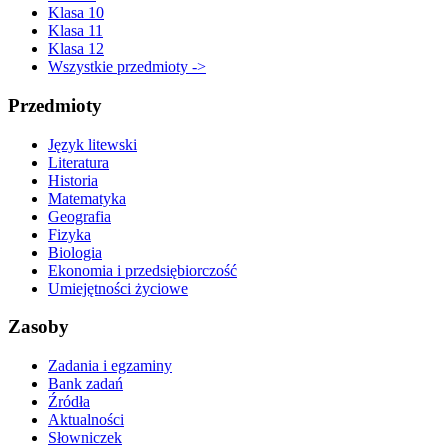
Klasa 10
Klasa 11
Klasa 12
Wszystkie przedmioty ->
Przedmioty
Język litewski
Literatura
Historia
Matematyka
Geografia
Fizyka
Biologia
Ekonomia i przedsiębiorczość
Umiejętności życiowe
Zasoby
Zadania i egzaminy
Bank zadań
Źródła
Aktualności
Słowniczek