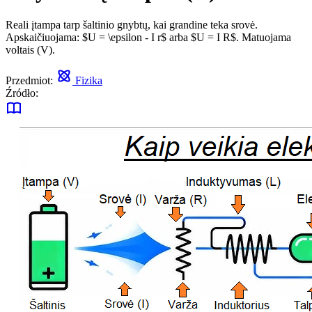
Reali įtampa tarp šaltinio gnybtų, kai grandine teka srovė.
Apskaičiuojama: $U = \epsilon - I r$ arba $U = I R$. Matuojama
voltais (V).
Przedmiot:
Fizika
Źródło: