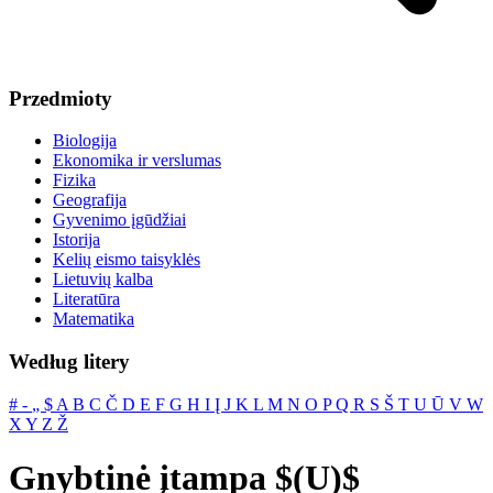
Przedmioty
Biologija
Ekonomika ir verslumas
Fizika
Geografija
Gyvenimo įgūdžiai
Istorija
Kelių eismo taisyklės
Lietuvių kalba
Literatūra
Matematika
Według litery
#
‐
„
$
A
B
C
Č
D
E
F
G
H
I
Į
J
K
L
M
N
O
P
Q
R
S
Š
T
U
Ū
V
W
X
Y
Z
Ž
Gnybtinė įtampa $(U)$