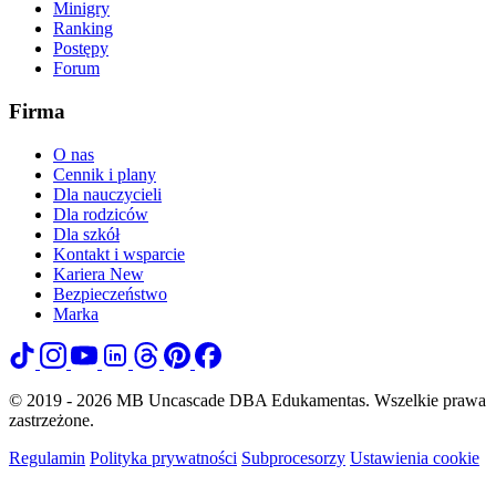
Minigry
Ranking
Postępy
Forum
Firma
O nas
Cennik i plany
Dla nauczycieli
Dla rodziców
Dla szkół
Kontakt i wsparcie
Kariera
New
Bezpieczeństwo
Marka
© 2019 - 2026 MB Uncascade DBA Edukamentas. Wszelkie prawa
zastrzeżone.
Regulamin
Polityka prywatności
Subprocesorzy
Ustawienia cookie