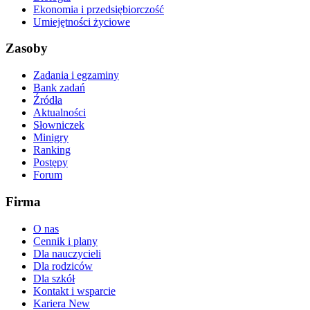
Ekonomia i przedsiębiorczość
Umiejętności życiowe
Zasoby
Zadania i egzaminy
Bank zadań
Źródła
Aktualności
Słowniczek
Minigry
Ranking
Postępy
Forum
Firma
O nas
Cennik i plany
Dla nauczycieli
Dla rodziców
Dla szkół
Kontakt i wsparcie
Kariera
New