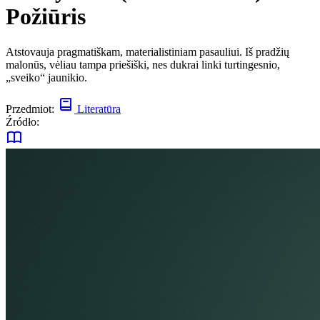
Požiūris
Atstovauja pragmatiškam, materialistiniam pasauliui. Iš pradžių
malonūs, vėliau tampa priešiški, nes dukrai linki turtingesnio,
„sveiko“ jaunikio.
Przedmiot:
Literatūra
Źródło: