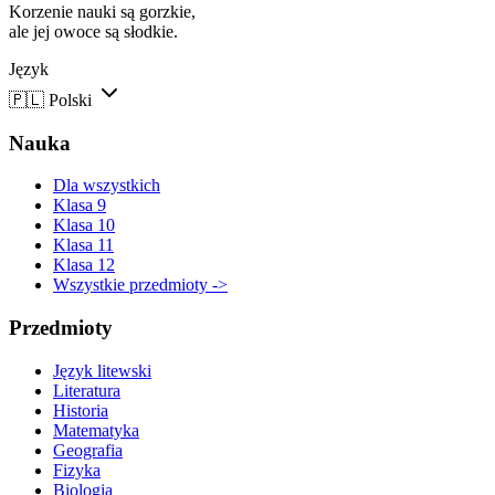
Korzenie nauki są gorzkie,
ale jej owoce są słodkie.
Język
🇵🇱
Polski
Nauka
Dla wszystkich
Klasa 9
Klasa 10
Klasa 11
Klasa 12
Wszystkie przedmioty ->
Przedmioty
Język litewski
Literatura
Historia
Matematyka
Geografia
Fizyka
Biologia