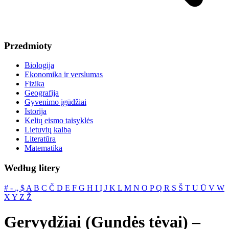
Przedmioty
Biologija
Ekonomika ir verslumas
Fizika
Geografija
Gyvenimo įgūdžiai
Istorija
Kelių eismo taisyklės
Lietuvių kalba
Literatūra
Matematika
Według litery
#
‐
„
$
A
B
C
Č
D
E
F
G
H
I
Į
J
K
L
M
N
O
P
Q
R
S
Š
T
U
Ū
V
W
X
Y
Z
Ž
Gervydžiai (Gundės tėvai) –