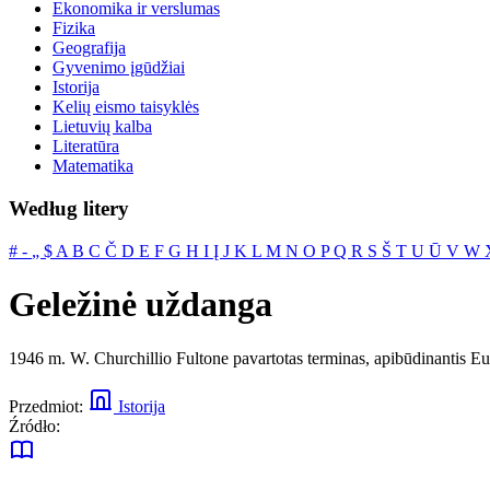
Ekonomika ir verslumas
Fizika
Geografija
Gyvenimo įgūdžiai
Istorija
Kelių eismo taisyklės
Lietuvių kalba
Literatūra
Matematika
Według litery
#
‐
„
$
A
B
C
Č
D
E
F
G
H
I
Į
J
K
L
M
N
O
P
Q
R
S
Š
T
U
Ū
V
W
Geležinė uždanga
1946 m. W. Churchillio Fultone pavartotas terminas, apibūdinantis Euro
Przedmiot:
Istorija
Źródło: