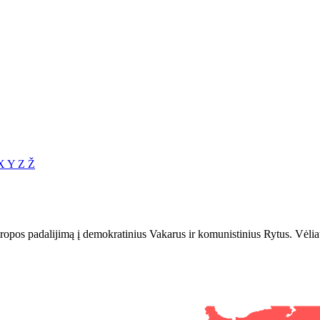
X
Y
Z
Ž
pos padalijimą į demokratinius Vakarus ir komunistinius Rytus. Vėliau t