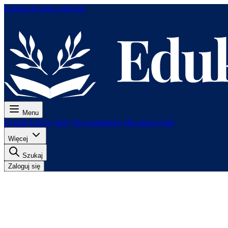
Przejdź do treści głównej
Menu
Cennik
Lekcje
Testy
Do egzaminów
Dla nauczycieli
Więcej
Szukaj
Zaloguj się