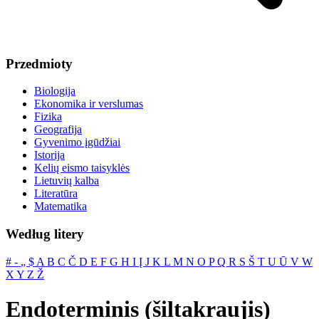
Przedmioty
Biologija
Ekonomika ir verslumas
Fizika
Geografija
Gyvenimo įgūdžiai
Istorija
Kelių eismo taisyklės
Lietuvių kalba
Literatūra
Matematika
Według litery
#
‐
„
$
A
B
C
Č
D
E
F
G
H
I
Į
J
K
L
M
N
O
P
Q
R
S
Š
T
U
Ū
V
W
X
Y
Z
Ž
Endoterminis (šiltakraujis)