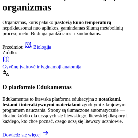
organizmas
Organizmas, kuris palaiko
pastovią kūno temperatūrą
nepriklausomai nuo aplinkos, gamindamas šilumą metabolinių
procesų metu. Būdinga paukščiams ir žinduoliams.
Przedmiot:
Biologija
Źródło:
Gyvūnų įvairovė ir lyginamoji anatomija
O platformie Edukamentas
Edukamentas to litewska platforma edukacyjna z
notatkami,
testami i interaktywnymi materiałami
zgodnymi z krajowym
programem nauczania. Strony są tłumaczone automatycznie —
idealne źródło dla uczących się litewskiego, litewskiej diaspory i
każdego, kto chce poznać, czego uczą się litewscy uczniowie.
Dowiedz się więcej