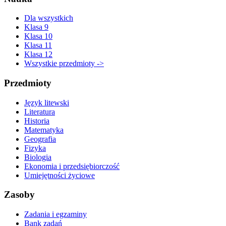
Dla wszystkich
Klasa 9
Klasa 10
Klasa 11
Klasa 12
Wszystkie przedmioty ->
Przedmioty
Język litewski
Literatura
Historia
Matematyka
Geografia
Fizyka
Biologia
Ekonomia i przedsiębiorczość
Umiejętności życiowe
Zasoby
Zadania i egzaminy
Bank zadań