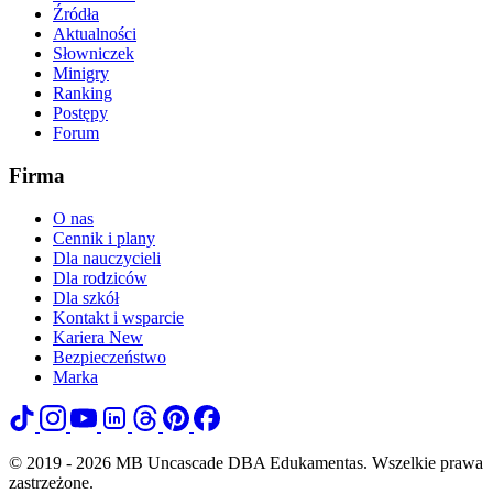
Źródła
Aktualności
Słowniczek
Minigry
Ranking
Postępy
Forum
Firma
O nas
Cennik i plany
Dla nauczycieli
Dla rodziców
Dla szkół
Kontakt i wsparcie
Kariera
New
Bezpieczeństwo
Marka
© 2019 - 2026 MB Uncascade DBA Edukamentas. Wszelkie prawa
zastrzeżone.