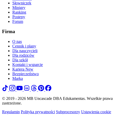
Słowniczek
Minigry
Ranking
Postępy
Forum
Firma
O nas
Cennik i plany
Dla nauczycieli
Dla rodziców
Dla szkół
Kontakt i wsparcie
Kariera
New
Bezpieczeństwo
Marka
© 2019 - 2026 MB Uncascade DBA Edukamentas. Wszelkie prawa
zastrzeżone.
Regulamin
Polityka prywatności
Subprocesorzy
Ustawienia cookie