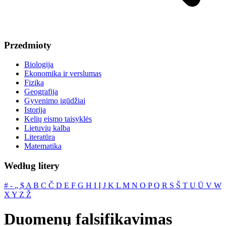
Przedmioty
Biologija
Ekonomika ir verslumas
Fizika
Geografija
Gyvenimo įgūdžiai
Istorija
Kelių eismo taisyklės
Lietuvių kalba
Literatūra
Matematika
Według litery
#
‐
„
$
A
B
C
Č
D
E
F
G
H
I
Į
J
K
L
M
N
O
P
Q
R
S
Š
T
U
Ū
V
W
X
Y
Z
Ž
Duomenų falsifikavimas