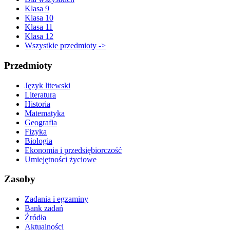
Klasa 9
Klasa 10
Klasa 11
Klasa 12
Wszystkie przedmioty ->
Przedmioty
Język litewski
Literatura
Historia
Matematyka
Geografia
Fizyka
Biologia
Ekonomia i przedsiębiorczość
Umiejętności życiowe
Zasoby
Zadania i egzaminy
Bank zadań
Źródła
Aktualności