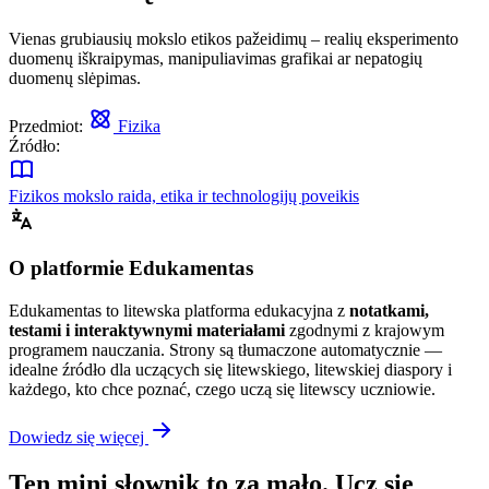
Vienas grubiausių mokslo etikos pažeidimų – realių eksperimento
duomenų iškraipymas, manipuliavimas grafikai ar nepatogių
duomenų slėpimas.
Przedmiot:
Fizika
Źródło:
Fizikos mokslo raida, etika ir technologijų poveikis
O platformie Edukamentas
Edukamentas to litewska platforma edukacyjna z
notatkami,
testami i interaktywnymi materiałami
zgodnymi z krajowym
programem nauczania. Strony są tłumaczone automatycznie —
idealne źródło dla uczących się litewskiego, litewskiej diaspory i
każdego, kto chce poznać, czego uczą się litewscy uczniowie.
Dowiedz się więcej
Ten mini słownik to za mało. Ucz się