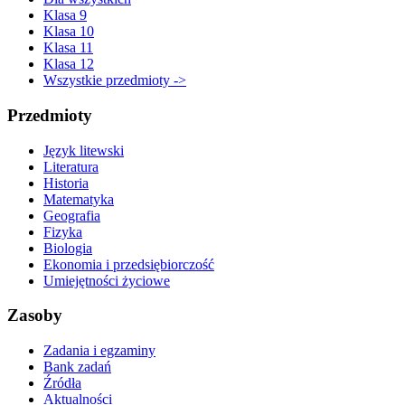
Klasa 9
Klasa 10
Klasa 11
Klasa 12
Wszystkie przedmioty ->
Przedmioty
Język litewski
Literatura
Historia
Matematyka
Geografia
Fizyka
Biologia
Ekonomia i przedsiębiorczość
Umiejętności życiowe
Zasoby
Zadania i egzaminy
Bank zadań
Źródła
Aktualności