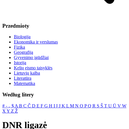
Przedmioty
Biologija
Ekonomika ir verslumas
Fizika
Geografija
Gyvenimo įgūdžiai
Istorija
Kelių eismo taisyklės
Lietuvių kalba
Literatūra
Matematika
Według litery
#
‐
„
$
A
B
C
Č
D
E
F
G
H
I
Į
J
K
L
M
N
O
P
Q
R
S
Š
T
U
Ū
V
W
X
Y
Z
Ž
DNR ligazė