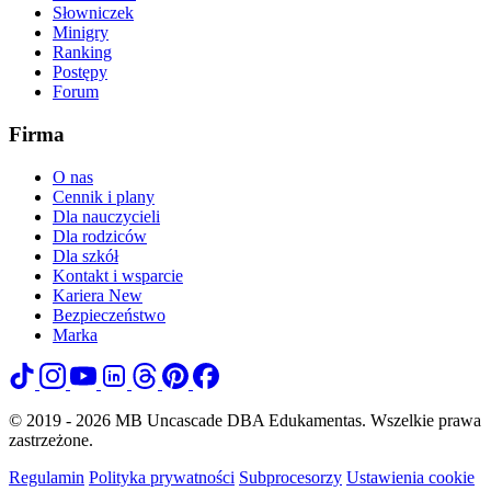
Słowniczek
Minigry
Ranking
Postępy
Forum
Firma
O nas
Cennik i plany
Dla nauczycieli
Dla rodziców
Dla szkół
Kontakt i wsparcie
Kariera
New
Bezpieczeństwo
Marka
© 2019 - 2026 MB Uncascade DBA Edukamentas. Wszelkie prawa
zastrzeżone.
Regulamin
Polityka prywatności
Subprocesorzy
Ustawienia cookie