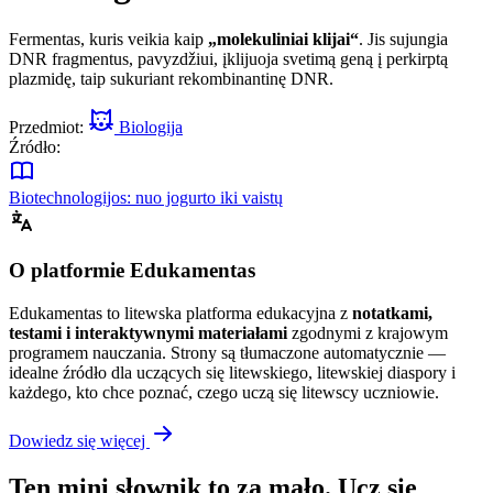
Fermentas, kuris veikia kaip
„molekuliniai klijai“
. Jis sujungia
DNR fragmentus, pavyzdžiui, įklijuoja svetimą geną į perkirptą
plazmidę, taip sukuriant rekombinantinę DNR.
Przedmiot:
Biologija
Źródło:
Biotechnologijos: nuo jogurto iki vaistų
O platformie Edukamentas
Edukamentas to litewska platforma edukacyjna z
notatkami,
testami i interaktywnymi materiałami
zgodnymi z krajowym
programem nauczania. Strony są tłumaczone automatycznie —
idealne źródło dla uczących się litewskiego, litewskiej diaspory i
każdego, kto chce poznać, czego uczą się litewscy uczniowie.
Dowiedz się więcej
Ten mini słownik to za mało. Ucz się