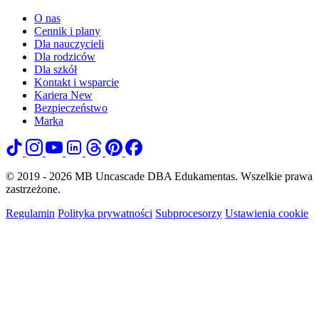
O nas
Cennik i plany
Dla nauczycieli
Dla rodziców
Dla szkół
Kontakt i wsparcie
Kariera
New
Bezpieczeństwo
Marka
© 2019 - 2026 MB Uncascade DBA Edukamentas. Wszelkie prawa
zastrzeżone.
Regulamin
Polityka prywatności
Subprocesorzy
Ustawienia cookie