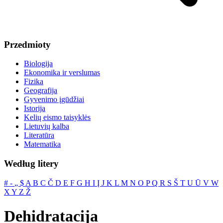
Przedmioty
Biologija
Ekonomika ir verslumas
Fizika
Geografija
Gyvenimo įgūdžiai
Istorija
Kelių eismo taisyklės
Lietuvių kalba
Literatūra
Matematika
Według litery
#
‐
„
$
A
B
C
Č
D
E
F
G
H
I
Į
J
K
L
M
N
O
P
Q
R
S
Š
T
U
Ū
V
W
X
Y
Z
Ž
Dehidratacija