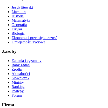
Język litewski
Literatura
Historia
Matematyka
Geografia
Fizyka
Biologia
Ekonomia i przedsiębiorczość
Umiejętności życiowe
Zasoby
Zadania i egzaminy
Bank zadań
Źródła
Aktualności
Słowniczek
Minigry
Ranking
Postępy
Forum
Firma