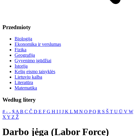
Przedmioty
Biologija
Ekonomika ir verslumas
Fizika
Geografija
Gyvenimo įgūdžiai
Istorija
Kelių eismo taisyklės
Lietuvių kalba
Literatūra
Matematika
Według litery
#
‐
„
$
A
B
C
Č
D
E
F
G
H
I
Į
J
K
L
M
N
O
P
Q
R
S
Š
T
U
Ū
V
W
X
Y
Z
Ž
Darbo jėga (Labor Force)