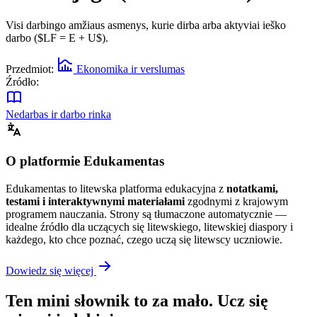
Visi darbingo amžiaus asmenys, kurie dirba arba aktyviai ieško
darbo ($LF = E + U$).
Przedmiot:
Ekonomika ir verslumas
Źródło:
Nedarbas ir darbo rinka
O platformie Edukamentas
Edukamentas to litewska platforma edukacyjna z
notatkami,
testami i interaktywnymi materiałami
zgodnymi z krajowym
programem nauczania. Strony są tłumaczone automatycznie —
idealne źródło dla uczących się litewskiego, litewskiej diaspory i
każdego, kto chce poznać, czego uczą się litewscy uczniowie.
Dowiedz się więcej
Ten mini słownik to za mało. Ucz się