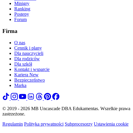
Minigry
Ranking
Postępy
Forum
Firma
O nas
Cennik i plany
Dla nauczycieli
Dla rodziców
Dla szkół
Kontakt i wsparcie
Kariera
New
Bezpieczeństwo
Marka
© 2019 - 2026 MB Uncascade DBA Edukamentas. Wszelkie prawa
zastrzeżone.
Regulamin
Polityka prywatności
Subprocesorzy
Ustawienia cookie