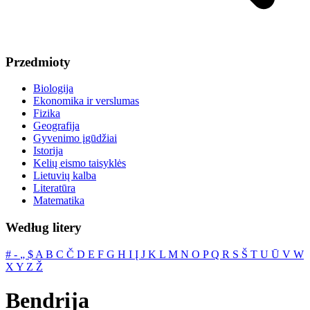
Przedmioty
Biologija
Ekonomika ir verslumas
Fizika
Geografija
Gyvenimo įgūdžiai
Istorija
Kelių eismo taisyklės
Lietuvių kalba
Literatūra
Matematika
Według litery
#
‐
„
$
A
B
C
Č
D
E
F
G
H
I
Į
J
K
L
M
N
O
P
Q
R
S
Š
T
U
Ū
V
W
X
Y
Z
Ž
Bendrija