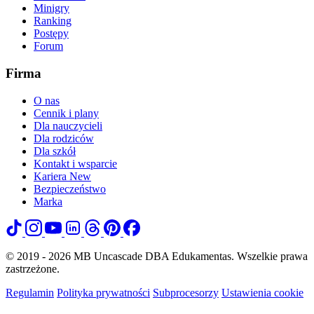
Minigry
Ranking
Postępy
Forum
Firma
O nas
Cennik i plany
Dla nauczycieli
Dla rodziców
Dla szkół
Kontakt i wsparcie
Kariera
New
Bezpieczeństwo
Marka
© 2019 - 2026 MB Uncascade DBA Edukamentas. Wszelkie prawa
zastrzeżone.
Regulamin
Polityka prywatności
Subprocesorzy
Ustawienia cookie