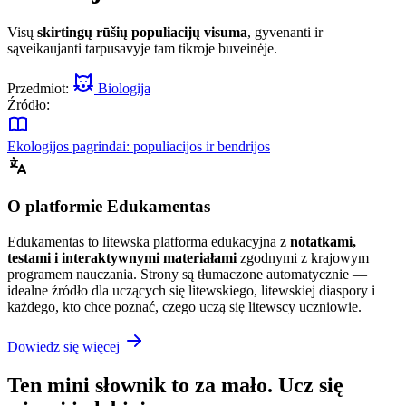
Visų
skirtingų rūšių populiacijų visuma
, gyvenanti ir
sąveikaujanti tarpusavyje tam tikroje buveinėje.
Przedmiot:
Biologija
Źródło:
Ekologijos pagrindai: populiacijos ir bendrijos
O platformie Edukamentas
Edukamentas to litewska platforma edukacyjna z
notatkami,
testami i interaktywnymi materiałami
zgodnymi z krajowym
programem nauczania. Strony są tłumaczone automatycznie —
idealne źródło dla uczących się litewskiego, litewskiej diaspory i
każdego, kto chce poznać, czego uczą się litewscy uczniowie.
Dowiedz się więcej
Ten mini słownik to za mało. Ucz się