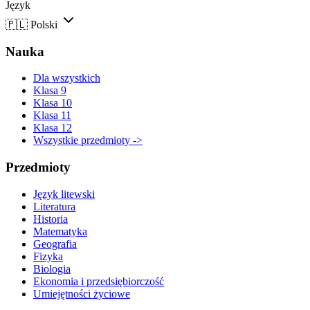
Język
🇵🇱
Polski
Nauka
Dla wszystkich
Klasa 9
Klasa 10
Klasa 11
Klasa 12
Wszystkie przedmioty ->
Przedmioty
Język litewski
Literatura
Historia
Matematyka
Geografia
Fizyka
Biologia
Ekonomia i przedsiębiorczość
Umiejętności życiowe