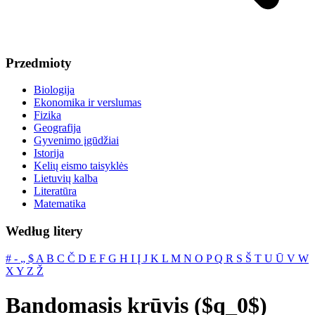
Przedmioty
Biologija
Ekonomika ir verslumas
Fizika
Geografija
Gyvenimo įgūdžiai
Istorija
Kelių eismo taisyklės
Lietuvių kalba
Literatūra
Matematika
Według litery
#
‐
„
$
A
B
C
Č
D
E
F
G
H
I
Į
J
K
L
M
N
O
P
Q
R
S
Š
T
U
Ū
V
W
X
Y
Z
Ž
Bandomasis krūvis ($q_0$)