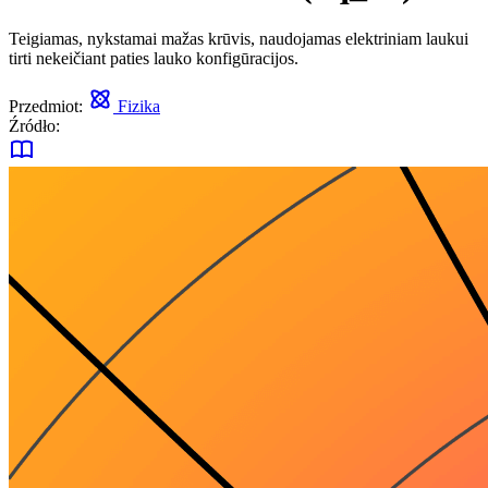
Teigiamas, nykstamai mažas krūvis, naudojamas elektriniam laukui
tirti nekeičiant paties lauko konfigūracijos.
Przedmiot:
Fizika
Źródło: