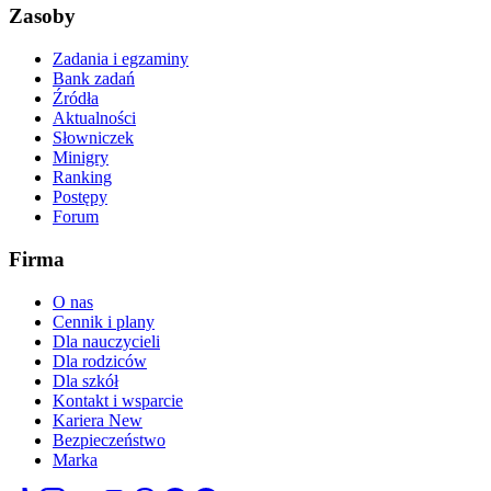
Zasoby
Zadania i egzaminy
Bank zadań
Źródła
Aktualności
Słowniczek
Minigry
Ranking
Postępy
Forum
Firma
O nas
Cennik i plany
Dla nauczycieli
Dla rodziców
Dla szkół
Kontakt i wsparcie
Kariera
New
Bezpieczeństwo
Marka