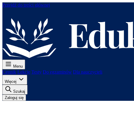
Przejdź do treści głównej
Menu
Cennik
Lekcje
Testy
Do egzaminów
Dla nauczycieli
Więcej
Szukaj
Zaloguj się