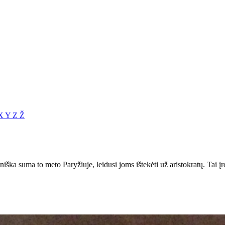
X
Y
Z
Ž
iniška suma to meto Paryžiuje, leidusi joms ištekėti už aristokratų. Tai 