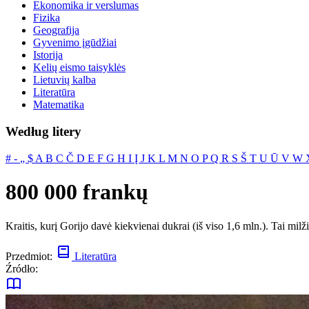
Ekonomika ir verslumas
Fizika
Geografija
Gyvenimo įgūdžiai
Istorija
Kelių eismo taisyklės
Lietuvių kalba
Literatūra
Matematika
Według litery
#
‐
„
$
A
B
C
Č
D
E
F
G
H
I
Į
J
K
L
M
N
O
P
Q
R
S
Š
T
U
Ū
V
W
800 000 frankų
Kraitis, kurį Gorijo davė kiekvienai dukrai (iš viso 1,6 mln.). Tai milž
Przedmiot:
Literatūra
Źródło: