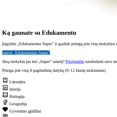
Ką gaunate su Edukamentu
Įsigykite „Edukamentas Super” ir gaukite prieigą prie visų mokyklos d
Įsigyti „Edukamentas Super”
Jūsų mokykla jau turi „Super“ sutartį?
Prisijunkite
naudodami savo mo
Prieiga prie visų 8 pagrindinių dalykų (9–12 klasių mokiniams)
Literatūra
Istorija
Biologija
Geografija
Gyvenimo įgūdžiai