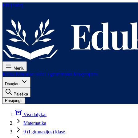
Eiti į turinį
Meniu
Kaina
Pamokos
Testai
Egzaminams
Mokytojams
Daugiau
Paieška
Prisijungti
Visi dalykai
Matematika
9 (I gimnazijos) klasė