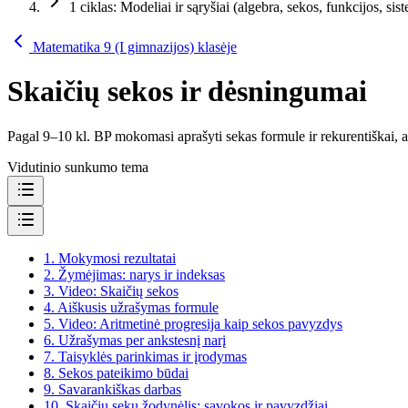
1 ciklas: Modeliai ir sąryšiai (algebra, sekos, funkcijos, sis
Matematika 9 (I gimnazijos) klasėje
Skaičių sekos ir dėsningumai
Pagal 9–10 kl. BP mokomasi aprašyti sekas formule ir rekurentiškai, at
Vidutinio sunkumo tema
1.
Mokymosi rezultatai
2.
Žymėjimas: narys ir indeksas
3.
Video: Skaičių sekos
4.
Aiškusis užrašymas formule
5.
Video: Aritmetinė progresija kaip sekos pavyzdys
6.
Užrašymas per ankstesnį narį
7.
Taisyklės parinkimas ir įrodymas
8.
Sekos pateikimo būdai
9.
Savarankiškas darbas
10.
Skaičių sekų žodynėlis: sąvokos ir pavyzdžiai