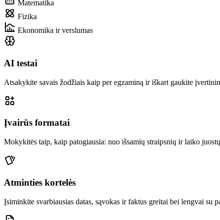
Matematika
Fizika
Ekonomika ir verslumas
AI testai
Atsakykite savais žodžiais kaip per egzaminą ir iškart gaukite įvertinim
Įvairūs formatai
Mokykitės taip, kaip patogiausia: nuo išsamių straipsnių ir laiko juost
Atminties kortelės
Įsiminkite svarbiausias datas, sąvokas ir faktus greitai bei lengvai su 