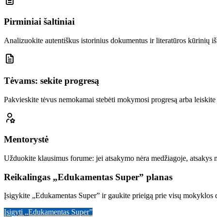
Pirminiai šaltiniai
Analizuokite autentiškus istorinius dokumentus ir literatūros kūrinių iš
Tėvams: sekite progresą
Pakvieskite tėvus nemokamai stebėti mokymosi progresą arba leiskite 
Mentorystė
Užduokite klausimus forume: jei atsakymo nėra medžiagoje, atsakys
Reikalingas „Edukamentas Super” planas
Įsigykite „Edukamentas Super” ir gaukite prieigą prie visų mokyklos d
Įsigyti „Edukamentas Super”