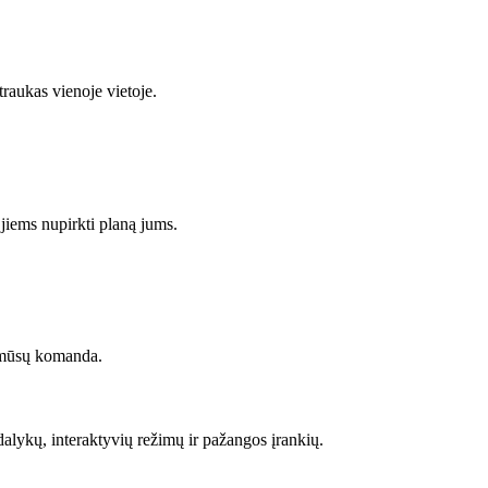
traukas vienoje vietoje.
jiems nupirkti planą jums.
 mūsų komanda.
alykų, interaktyvių režimų ir pažangos įrankių.