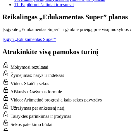
11.
Papildomi šaltiniai ir resursai
Reikalingas „Edukamentas Super” planas
Įsigykite „Edukamentas Super” ir gaukite prieigą prie visų mokyklos d
Įsigyti „Edukamentas Super”
Atrakinkite visą pamokos turinį
Mokymosi rezultatai
Žymėjimas: narys ir indeksas
Video: Skaičių sekos
Aiškusis užrašymas formule
Video: Aritmetinė progresija kaip sekos pavyzdys
Užrašymas per ankstesnį narį
Taisyklės parinkimas ir įrodymas
Sekos pateikimo būdai