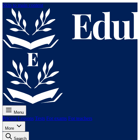
Skip to main content
Menu
Pricing
Lessons
Tests
For exams
For teachers
More
Search