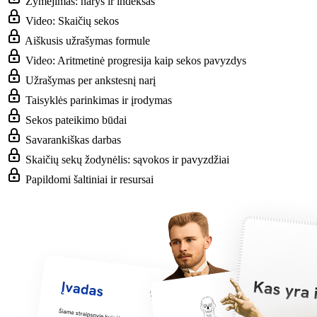
Žymėjimas: narys ir indeksas
Video: Skaičių sekos
Aiškusis užrašymas formule
Video: Aritmetinė progresija kaip sekos pavyzdys
Užrašymas per ankstesnį narį
Taisyklės parinkimas ir įrodymas
Sekos pateikimo būdai
Savarankiškas darbas
Skaičių sekų žodynėlis: sąvokos ir pavyzdžiai
Papildomi šaltiniai ir resursai