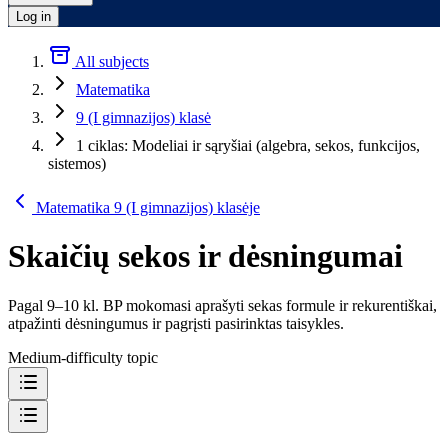
Log in
All subjects
Matematika
9 (I gimnazijos) klasė
1 ciklas: Modeliai ir sąryšiai (algebra, sekos, funkcijos,
sistemos)
Matematika 9 (I gimnazijos) klasėje
Skaičių sekos ir dėsningumai
Pagal 9–10 kl. BP mokomasi aprašyti sekas formule ir rekurentiškai,
atpažinti dėsningumus ir pagrįsti pasirinktas taisykles.
Medium-difficulty topic