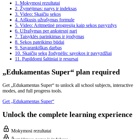
1.
Mokymosi rezultatai
2.
Žymėjimas: narys ir indeksas
3.
Video: Skaičių sekos
4.
Aiškusis užrašymas formule
5.
Video: Aritmetinė progresija kaip sekos pavyzdys
6.
Užrašymas per ankstesnį narį
7.
Taisyklės parinkimas ir įrodymas
8.
Sekos pateikimo būdai
9.
Savarankiškas darbas
10.
Skaičių sekų žodynėlis: sąvokos ir pavyzdžiai
11.
Papildomi šaltiniai ir resursai
„Edukamentas Super“ plan required
Get „Edukamentas Super“ to unlock all school subjects, interactive
modes, and full progress tools.
Get „Edukamentas Super“
Unlock the complete learning experience
Mokymosi rezultatai