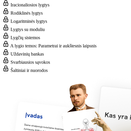
Iracionaliosios lygtys
Rodiklinės lygtys
Logaritminės lygtys
Lygtys su moduliu
Lygčių sistemos
A lygio temos: Parametrai ir aukštesnis laipsnis
Uždavinių bankas
Svarbiausios sąvokos
Šaltiniai ir nuorodos