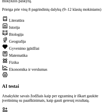
mokyklos paskyrą.
Prieiga prie visų 8 pagrindinių dalykų (9–12 klasių mokiniams)
Literatūra
Istorija
Biologija
Geografija
Gyvenimo įgūdžiai
Matematika
Fizika
Ekonomika ir verslumas
AI testai
Atsakykite savais žodžiais kaip per egzaminą ir iškart gaukite
įvertinimą su paaiškinimais, kaip gauti geresnį rezultatą.