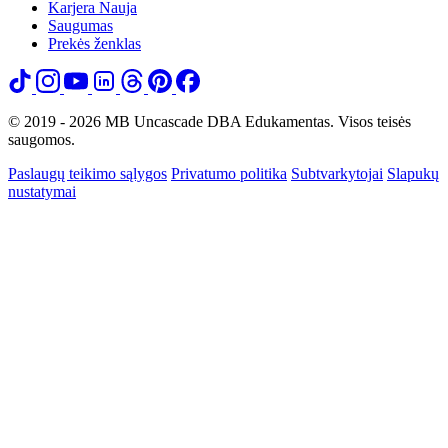
Karjera
Nauja
Saugumas
Prekės ženklas
© 2019 - 2026 MB Uncascade DBA Edukamentas. Visos teisės
saugomos.
Paslaugų teikimo sąlygos
Privatumo politika
Subtvarkytojai
Slapukų
nustatymai