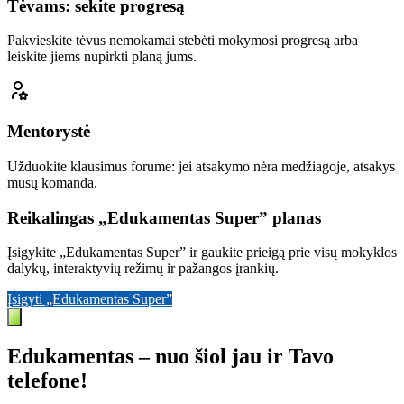
Tėvams: sekite progresą
Pakvieskite tėvus nemokamai stebėti mokymosi progresą arba
leiskite jiems nupirkti planą jums.
Mentorystė
Užduokite klausimus forume: jei atsakymo nėra medžiagoje, atsakys
mūsų komanda.
Reikalingas „Edukamentas Super” planas
Įsigykite „Edukamentas Super” ir gaukite prieigą prie visų mokyklos
dalykų, interaktyvių režimų ir pažangos įrankių.
Įsigyti „Edukamentas Super”
Edukamentas – nuo šiol jau ir Tavo
telefone!