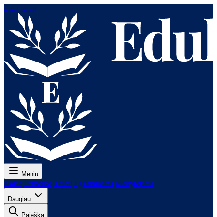
Eiti į turinį
Meniu
Kaina
Pamokos
Testai
Egzaminams
Mokytojams
Daugiau
Paieška