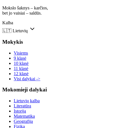
Mokslo šaknys – karčios,
bet jo vaisiai – saldūs.
Kalba
🇱🇹
Lietuvių
Mokykis
Visiems
9 klasė
10 klasė
11 klasė
12 klasė
Visi dalykai ->
Mokomieji dalykai
Lietuvių kalba
Literatūra
Istorija
Matematika
Geografija
Fizika