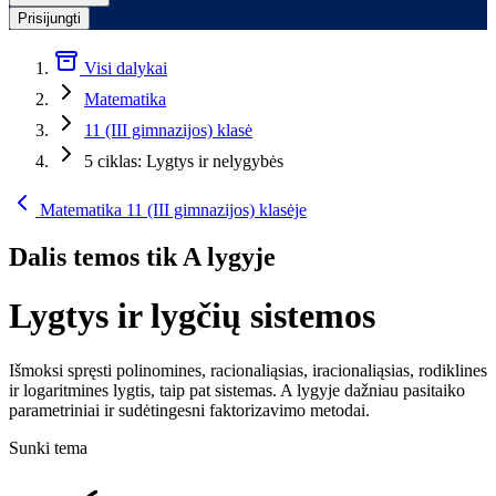
Prisijungti
Visi dalykai
Matematika
11 (III gimnazijos) klasė
5 ciklas: Lygtys ir nelygybės
Matematika 11 (III gimnazijos) klasėje
Dalis temos tik A lygyje
Lygtys ir lygčių sistemos
Išmoksi spręsti polinomines, racionaliąsias, iracionaliąsias, rodiklines
ir logaritmines lygtis, taip pat sistemas. A lygyje dažniau pasitaiko
parametriniai ir sudėtingesni faktorizavimo metodai.
Sunki tema