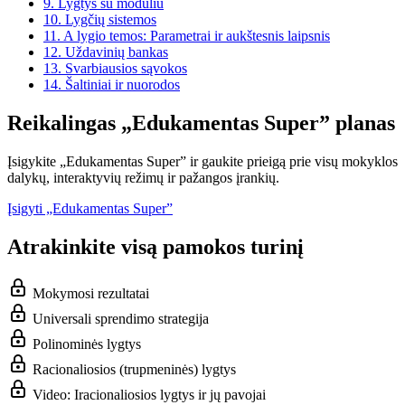
9.
Lygtys su moduliu
10.
Lygčių sistemos
11.
A lygio temos: Parametrai ir aukštesnis laipsnis
12.
Uždavinių bankas
13.
Svarbiausios sąvokos
14.
Šaltiniai ir nuorodos
Reikalingas „Edukamentas Super” planas
Įsigykite „Edukamentas Super” ir gaukite prieigą prie visų mokyklos
dalykų, interaktyvių režimų ir pažangos įrankių.
Įsigyti „Edukamentas Super”
Atrakinkite visą pamokos turinį
Mokymosi rezultatai
Universali sprendimo strategija
Polinominės lygtys
Racionaliosios (trupmeninės) lygtys
Video: Iracionaliosios lygtys ir jų pavojai