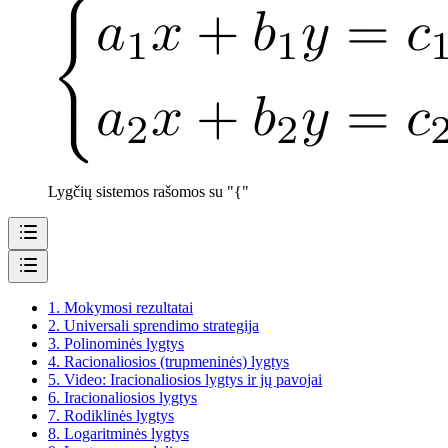
Lygčių sistemos rašomos su "{"
1.
Mokymosi rezultatai
2.
Universali sprendimo strategija
3.
Polinominės lygtys
4.
Racionaliosios (trupmeninės) lygtys
5.
Video: Iracionaliosios lygtys ir jų pavojai
6.
Iracionaliosios lygtys
7.
Rodiklinės lygtys
8.
Logaritminės lygtys