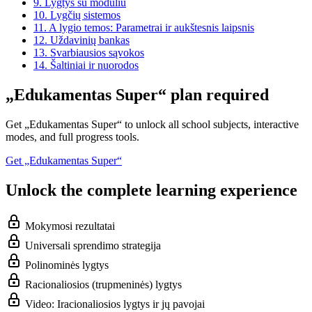
9.
Lygtys su moduliu
10.
Lygčių sistemos
11.
A lygio temos: Parametrai ir aukštesnis laipsnis
12.
Uždavinių bankas
13.
Svarbiausios sąvokos
14.
Šaltiniai ir nuorodos
„Edukamentas Super“ plan required
Get „Edukamentas Super“ to unlock all school subjects, interactive
modes, and full progress tools.
Get „Edukamentas Super“
Unlock the complete learning experience
Mokymosi rezultatai
Universali sprendimo strategija
Polinominės lygtys
Racionaliosios (trupmeninės) lygtys
Video: Iracionaliosios lygtys ir jų pavojai