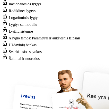
Iracionaliosios lygtys
Rodiklinės lygtys
Logaritminės lygtys
Lygtys su moduliu
Lygčių sistemos
A lygio temos: Parametrai ir aukštesnis laipsnis
Uždavinių bankas
Svarbiausios sąvokos
Šaltiniai ir nuorodos