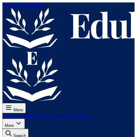
Skip to main content
Menu
Pricing
Lessons
Tests
For exams
For teachers
More
Search