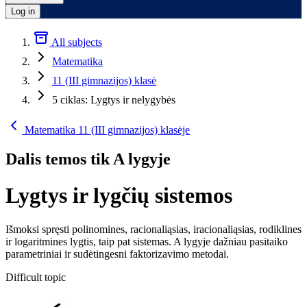
Log in
All subjects
Matematika
11 (III gimnazijos) klasė
5 ciklas: Lygtys ir nelygybės
Matematika 11 (III gimnazijos) klasėje
Dalis temos tik A lygyje
Lygtys ir lygčių sistemos
Išmoksi spręsti polinomines, racionaliąsias, iracionaliąsias, rodiklines
ir logaritmines lygtis, taip pat sistemas. A lygyje dažniau pasitaiko
parametriniai ir sudėtingesni faktorizavimo metodai.
Difficult topic