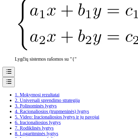
Lygčių sistemos rašomos su "{"
1.
Mokymosi rezultatai
2.
Universali sprendimo strategija
3.
Polinominės lygtys
4.
Racionaliosios (trupmeninės) lygtys
5.
Video: Iracionaliosios lygtys ir jų pavojai
6.
Iracionaliosios lygtys
7.
Rodiklinės lygtys
8.
Logaritminės lygtys