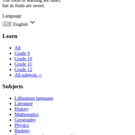
The roots of learning are bitter,
but its fruits are sweet.
Language
🇬🇧
English
Learn
All
Grade 9
Grade 10
Grade 11
Grade 12
All subjects ->
Subjects
Lithuanian language
Literature
History
Mathematics
Geography
Physics
Biology