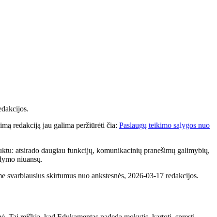
edakcijos.
imą redakciją jau galima peržiūrėti čia:
Paslaugų teikimo sąlygos nuo
uktu: atsirado daugiau funkcijų, komunikacinių pranešimų galimybių,
aldymo niuansų.
ame svarbiausius skirtumus nuo ankstesnės, 2026-03-17 redakcijos.
. Tai reiškia, kad Edukamentas padeda mokytis, kartoti, spręsti