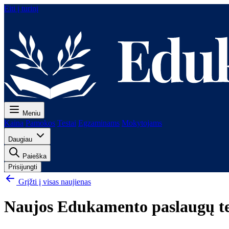
Eiti į turinį
Meniu
Kaina
Pamokos
Testai
Egzaminams
Mokytojams
Daugiau
Paieška
Prisijungti
Grįžti į visas naujienas
Naujos Edukamento paslaugų tei