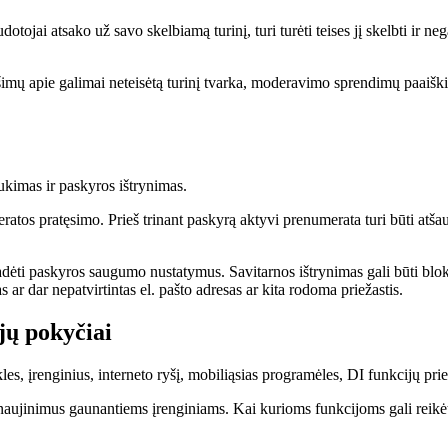
ojai atsako už savo skelbiamą turinį, turi turėti teises jį skelbti ir nega
šimų apie galimai neteisėtą turinį tvarka, moderavimo sprendimų paaiški
ukimas ir paskyros ištrynimas.
os pratęsimo. Prieš trinant paskyrą aktyvi prenumerata turi būti atšau
radėti paskyros saugumo nustatymus. Savitarnos ištrynimas gali būti blo
 ar dar nepatvirtintas el. pašto adresas ar kita rodoma priežastis.
jų pokyčiai
les, įrenginius, interneto ryšį, mobiliąsias programėles, DI funkcijų pr
inimus gaunantiems įrenginiams. Kai kurioms funkcijoms gali reikėti s