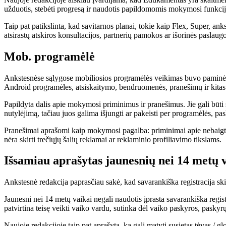
užduotis, stebėti progresą ir naudotis papildomomis mokymosi funkci
Taip pat patikslinta, kad savitarnos planai, tokie kaip Flex, Super, ank
atsirastų atskiros konsultacijos, partnerių pamokos ar išorinės paslaugo
Mob. programėlė
Ankstesnėse sąlygose mobiliosios programėlės veikimas buvo paminėtos
Android programėles, atsiskaitymo, bendruomenės, pranešimų ir kitas s
Papildyta dalis apie mokymosi priminimus ir pranešimus. Jie gali būti s
nutylėjimą, tačiau juos galima išjungti ar pakeisti per programėlės, pas
Pranešimai aprašomi kaip mokymosi pagalba: priminimai apie nebaigtas 
nėra skirti trečiųjų šalių reklamai ar reklaminio profiliavimo tikslams.
Išsamiau aprašytas jaunesnių nei 14 metų 
Ankstesnė redakcija paprasčiau sakė, kad savarankiška registracija ski
Jaunesni nei 14 metų vaikai negali naudotis įprasta savarankiška registr
patvirtina teisę veikti vaiko vardu, sutinka dėl vaiko paskyros, pask
Naujoje redakcijoje taip pat aprašyta, ką gali matyti susietas tėvas / 