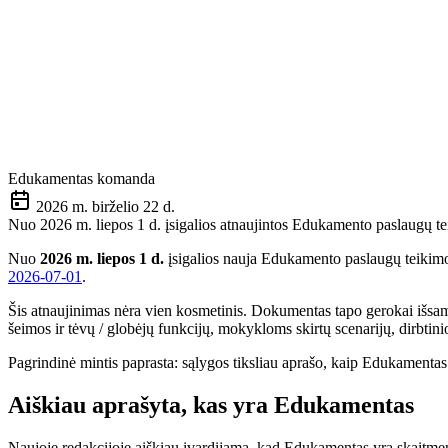
Edukamentas komanda
2026 m. birželio 22 d.
Nuo 2026 m. liepos 1 d. įsigalios atnaujintos Edukamento paslaugų te
Nuo
2026 m. liepos 1 d.
įsigalios nauja Edukamento paslaugų teikimo s
2026-07-01
.
Šis atnaujinimas nėra vien kosmetinis. Dokumentas tapo gerokai išsa
šeimos ir tėvų / globėjų funkcijų, mokykloms skirtų scenarijų, dirbtin
Pagrindinė mintis paprasta: sąlygos tiksliau aprašo, kaip Edukamenta
Aiškiau aprašyta, kas yra Edukamentas
Naujoje redakcijoje aiškiau įvardijama, kad Edukamentas yra skaitmen