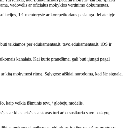
rama, vadovėlis ar oficialus mokyklos vertinimo dokumentas.
ultacijos, 1:1 mentorystė ar korepetitoriaus paslauga. Jei ateityje
ūti teikiamos per edukamentas.lt, tavo.edukamentas.lt, iOS ir
aikomais kanalais. Kai kurie pranešimai gali būti įjungti pagal
 ar kitą mokymosi ritmą. Sąlygose aiškiai nurodoma, kad šie signalai
, kaip veikia išimtinis tėvų / globėjų modelis.
ėjas ar kitas teisėtas atstovas turi arba susikuria savo paskyrą,
, atliktus mokymosi veiksmus, vidurkius ir kitus panašius progreso