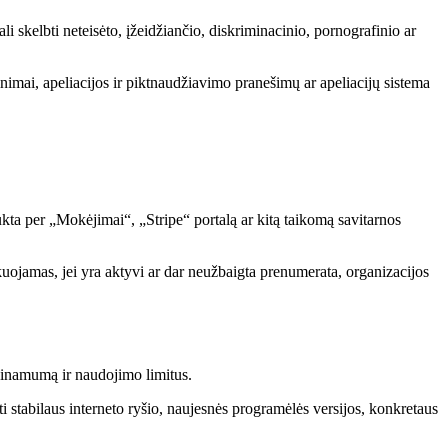
li skelbti neteisėto, įžeidžiančio, diskriminacinio, pornografinio ar
nimai, apeliacijos ir piktnaudžiavimo pranešimų ar apeliacijų sistema
kta per „Mokėjimai“, „Stripe“ portalą ar kitą taikomą savitarnos
kuojamas, jei yra aktyvi ar dar neužbaigta prenumerata, organizacijos
ieinamumą ir naudojimo limitus.
tabilaus interneto ryšio, naujesnės programėlės versijos, konkretaus