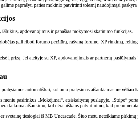
ju galime paprašyti paties mokinio patvirtinti tolesnį naudojimąsi paskyr
cijos
as, iššūkius, apdovanojimus ir panašias mokymosi skatinimo funkcijas.
globėjas gali riboti forumo peržiūrą, rašymą forume, XP rinkimą, reitin
teisė į prizą. Jei ateityje su XP, apdovanojimais ar partnerių pasiūlymai
iau
 pratęsiamos automatiškai, kol auto pratęsimas atšaukiamas
ne vėliau 
os meniu pasirinkus „Mokėjimai“, atsiskaitymų puslapyje, „Stripe“ port
e nėra laikoma atšaukimu, kol nėra aiškaus patvirtinimo, kad prenumerata
s per svetainę tiesiogiai iš MB Uncascade. Šiuo metu neteikiame pirki