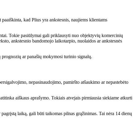
t paaiškinta, kad Plius yra ankstesnis, naujiems klientams
ntai. Tokie pasiūlymai gali priklausyti nuo objektyvių komercinių
eksto, ankstesnio bandomojo laikotarpio, nuolaidos ar ankstesnės
prognozių ar panašių mokymosi turinio signalų.
l persigalvojimo, nepasinaudojimo, pamiršto atšaukimo ar nepastebėto
atitinka aiškaus aprašymo. Tokiais atvejais pirmiausia siekiame atkurti
 pagrįstą laiką, gali būti taikomas pilnas grąžinimas. Tai nėra 14 dienų