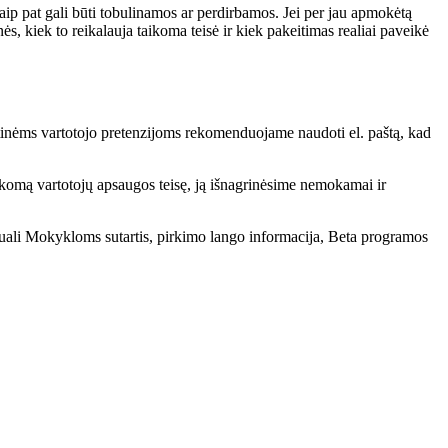
taip pat gali būti tobulinamos ar perdirbamos. Jei per jau apmokėtą
, kiek to reikalauja taikoma teisė ir kiek pakeitimas realiai paveikė
tinėms vartotojo pretenzijoms rekomenduojame naudoti el. paštą, kad
aikomą vartotojų apsaugos teisę, ją išnagrinėsime nemokamai ir
iduali Mokykloms sutartis, pirkimo lango informacija, Beta programos