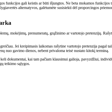
gos funkcijos gali keistis ar būti išjungtos. Ne beta mokamos funkcijos 
iavertės alternatyvos, galėtumėte susisiekti dėl proporcingos priemonės
varka
oblemų, mokėjimų, prenumeratų, grąžinimo ar vartotojo pretenzijų. Rašy
greičiau. Jei kreipimasis laikomas rašytine vartotojo pretenzija pagal t
nų nuo gavimo dienos, nebent privaloma teisė nustato kitokį terminą.
i keli dokumentai, kai tam pačiam klausimui galioja, pavyzdžiui, indiv
ugų teikimo sąlygos.