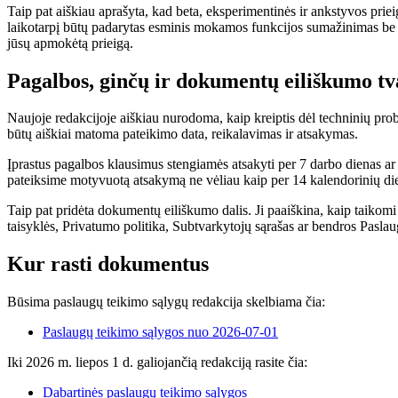
Taip pat aiškiau aprašyta, kad beta, eksperimentinės ir ankstyvos priei
laikotarpį būtų padarytas esminis mokamos funkcijos sumažinimas be lyg
jūsų apmokėtą prieigą.
Pagalbos, ginčų ir dokumentų eiliškumo t
Naujoje redakcijoje aiškiau nurodoma, kaip kreiptis dėl techninių pr
būtų aiškiai matoma pateikimo data, reikalavimas ir atsakymas.
Įprastus pagalbos klausimus stengiamės atsakyti per 7 darbo dienas ar 
pateiksime motyvuotą atsakymą ne vėliau kaip per 14 kalendorinių die
Taip pat pridėta dokumentų eiliškumo dalis. Ji paaiškina, kaip taikom
taisyklės, Privatumo politika, Subtvarkytojų sąrašas ar bendros Pasla
Kur rasti dokumentus
Būsima paslaugų teikimo sąlygų redakcija skelbiama čia:
Paslaugų teikimo sąlygos nuo 2026-07-01
Iki 2026 m. liepos 1 d. galiojančią redakciją rasite čia:
Dabartinės paslaugų teikimo sąlygos