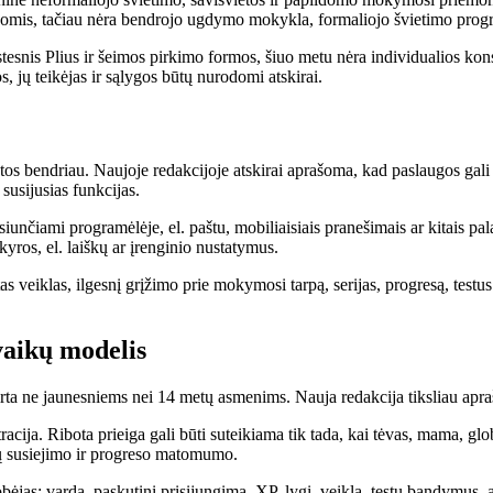
jomis, tačiau nėra bendrojo ugdymo mokykla, formaliojo švietimo prog
stesnis Plius ir šeimos pirkimo formos, šiuo metu nėra individualios kons
s, jų teikėjas ir sąlygos būtų nurodomi atskirai.
 bendriau. Naujoje redakcijoje atskirai aprašoma, kad paslaugos gali b
usijusias funkcijas.
iunčiami programėlėje, el. paštu, mobiliaisiais pranešimais ar kitais pal
kyros, el. laiškų ar įrenginio nustatymus.
veiklas, ilgesnį grįžimo prie mokymosi tarpą, serijas, progresą, testus
vaikų modelis
rta ne jaunesniems nei 14 metų asmenims. Nauja redakcija tiksliau aprašo
acija. Ribota prieiga gali būti suteikiama tik tada, kai tėvas, mama, glob
yrų susiejimo ir progreso matomumo.
globėjas: vardą, paskutinį prisijungimą, XP, lygį, veiklą, testų bandymus