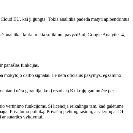
 Cloud EU, kai ji įjungta. Tokia analitika padeda matyti apibendrintus
ė analitika, kuriai reikia sutikimo, pavyzdžiui, Google Analytics 4,
r panašias funkcijas.
arba mokytojo darbo signalai. Jie nėra oficialus pažymys, egzamino
entarai nėra garantija, kokį rezultatą iš tikrųjų gautumėte per
tinio vertinimo funkcijoms. Ši licencija reikalinga tam, kad galėtume
ę pagal Privatumo politiką. Privačių įkėlimų, rašinių, atsakymų ar DI
i ar sutarties vykdymui.