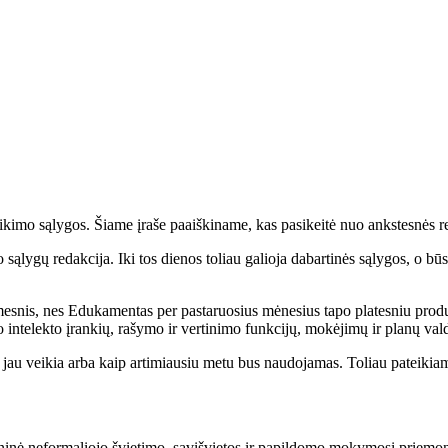
ikimo sąlygos. Šiame įraše paaiškiname, kas pasikeitė nuo ankstesnės r
ąlygų redakcija. Iki tos dienos toliau galioja dabartinės sąlygos, o būs
mesnis, nes Edukamentas per pastaruosius mėnesius tapo platesniu prod
io intelekto įrankių, rašymo ir vertinimo funkcijų, mokėjimų ir planų v
s jau veikia arba kaip artimiausiu metu bus naudojamas. Toliau pateiki
inė neformaliojo švietimo, savišvietos ir papildomo mokymosi priemonė