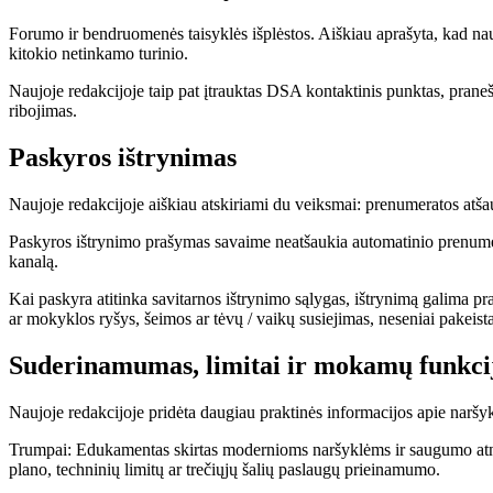
Forumo ir bendruomenės taisyklės išplėstos. Aiškiau aprašyta, kad naudot
kitokio netinkamo turinio.
Naujoje redakcijoje taip pat įtrauktas DSA kontaktinis punktas, prane
ribojimas.
Paskyros ištrynimas
Naujoje redakcijoje aiškiau atskiriami du veiksmai: prenumeratos atša
Paskyros ištrynimo prašymas savaime neatšaukia automatinio prenumerat
kanalą.
Kai paskyra atitinka savitarnos ištrynimo sąlygas, ištrynimą galima p
ar mokyklos ryšys, šeimos ar tėvų / vaikų susiejimas, neseniai pakeistas
Suderinamumas, limitai ir mokamų funkci
Naujoje redakcijoje pridėta daugiau praktinės informacijos apie naršyk
Trumpai: Edukamentas skirtas modernioms naršyklėms ir saugumo atnauj
plano, techninių limitų ar trečiųjų šalių paslaugų prieinamumo.