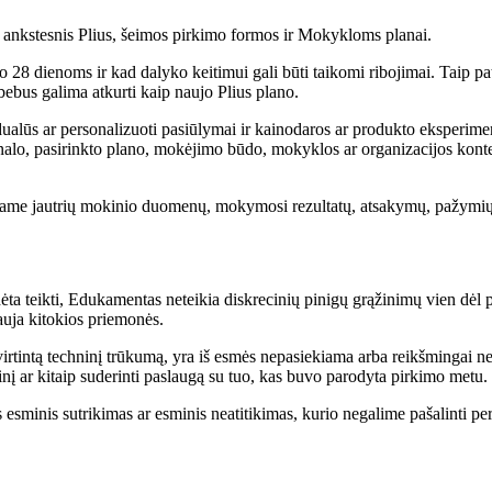
, ankstesnis Plius, šeimos pirkimo formos ir Mokykloms planai.
o 28 dienoms ir kad dalyko keitimui gali būti taikomi ribojimai. Taip pa
bebus galima atkurti kaip naujo Plius plano.
dualūs ar personalizuoti pasiūlymai ir kainodaros ar produkto eksperime
analo, pasirinkto plano, mokėjimo būdo, mokyklos ar organizacijos kont
ame jautrių mokinio duomenų, mokymosi rezultatų, atsakymų, pažymių 
adėta teikti, Edukamentas neteikia diskrecinių pinigų grąžinimų vien dė
auja kitokios priemonės.
tvirtintą techninį trūkumą, yra iš esmės nepasiekiama arba reikšmingai ne
inį ar kitaip suderinti paslaugą su tuo, kas buvo parodyta pirkimo metu.
esminis sutrikimas ar esminis neatitikimas, kurio negalime pašalinti per