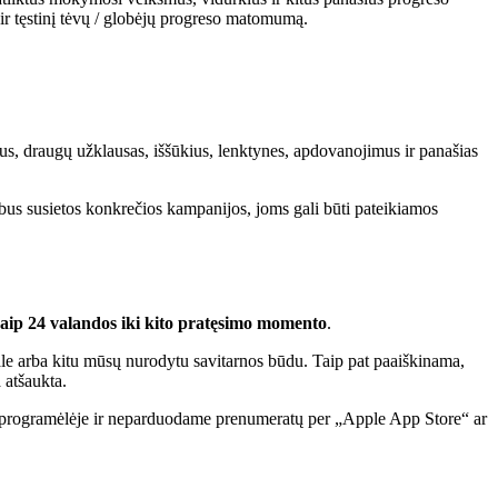
a ir tęstinį tėvų / globėjų progreso matomumą.
gus, draugų užklausas, iššūkius, lenktynes, apdovanojimus ir panašias
s bus susietos konkrečios kampanijos, joms gali būti pateikiamos
kaip 24 valandos iki kito pratęsimo momento
.
ale arba kitu mūsų nurodytu savitarnos būdu. Taip pat paaiškinama,
 atšaukta.
mų programėlėje ir neparduodame prenumeratų per „Apple App Store“ ar