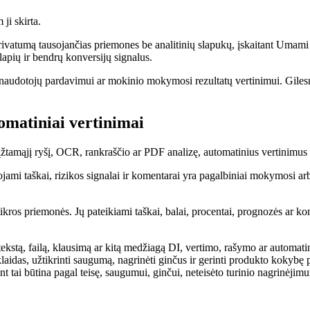
ji skirta.
privatumą tausojančias priemones be analitinių slapukų, įskaitant Umami
lapių ir bendrų konversijų signalus.
ui, naudotojų pardavimui ar mokinio mokymosi rezultatų vertinimui. Gilesn
tomatiniai vertinimai
įžtamąjį ryšį, OCR, rankraščio ar PDF analizę, automatinius vertinimus i
uojami taškai, rizikos signalai ir komentarai yra pagalbiniai mokymosi 
tikros priemonės. Jų pateikiami taškai, balai, procentai, prognozės ar kom
te tekstą, failą, klausimą ar kitą medžiagą DI, vertimo, rašymo ar automa
yti klaidas, užtikrinti saugumą, nagrinėti ginčus ir gerinti produkto kokyb
 tai būtina pagal teisę, saugumui, ginčui, neteisėto turinio nagrinėjimu