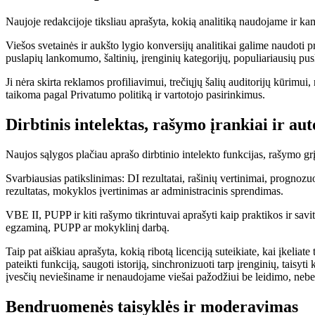
Naujoje redakcijoje tiksliau aprašyta, kokią analitiką naudojame ir kam 
Viešos svetainės ir aukšto lygio konversijų analitikai galime naudoti 
puslapių lankomumo, šaltinių, įrenginių kategorijų, populiariausių pus
Ji nėra skirta reklamos profiliavimui, trečiųjų šalių auditorijų kūrim
taikoma pagal Privatumo politiką ir vartotojo pasirinkimus.
Dirbtinis intelektas, rašymo įrankiai ir au
Naujos sąlygos plačiau aprašo dirbtinio intelekto funkcijas, rašymo gr
Svarbiausias patikslinimas: DI rezultatai, rašinių vertinimai, prognoz
rezultatas, mokyklos įvertinimas ar administracinis sprendimas.
VBE II, PUPP ir kiti rašymo tikrintuvai aprašyti kaip praktikos ir savi
egzaminą, PUPP ar mokyklinį darbą.
Taip pat aiškiau aprašyta, kokią ribotą licenciją suteikiate, kai įkelia
pateikti funkciją, saugoti istoriją, sinchronizuoti tarp įrenginių, tais
įvesčių neviešiname ir nenaudojame viešai pažodžiui be leidimo, nebent
Bendruomenės taisyklės ir moderavimas