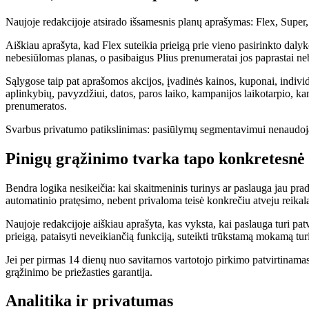
Naujoje redakcijoje atsirado išsamesnis planų aprašymas: Flex, Super
Aiškiau aprašyta, kad Flex suteikia prieigą prie vieno pasirinkto dalyk
nebesiūlomas planas, o pasibaigus Plius prenumeratai jos paprastai ne
Sąlygose taip pat aprašomos akcijos, įvadinės kainos, kuponai, indivi
aplinkybių, pavyzdžiui, datos, paros laiko, kampanijos laikotarpio, k
prenumeratos.
Svarbus privatumo patikslinimas: pasiūlymų segmentavimui nenaudoj
Pinigų grąžinimo tvarka tapo konkretesnė
Bendra logika nesikeičia: kai skaitmeninis turinys ar paslauga jau pr
automatinio pratęsimo, nebent privaloma teisė konkrečiu atveju reikal
Naujoje redakcijoje aiškiau aprašyta, kas vyksta, kai paslauga turi pa
prieigą, pataisyti neveikiančią funkciją, suteikti trūkstamą mokamą tur
Jei per pirmas 14 dienų nuo savitarnos vartotojo pirkimo patvirtinamas 
grąžinimo be priežasties garantija.
Analitika ir privatumas