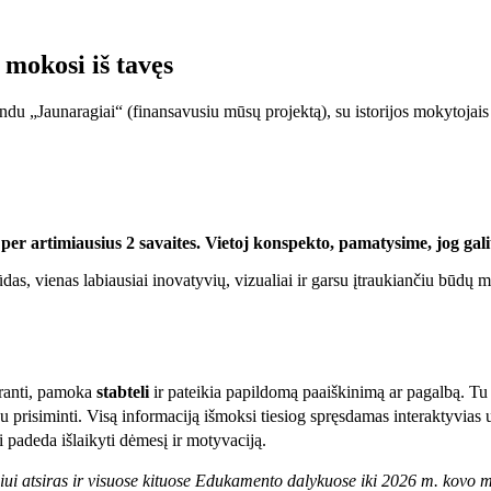
 mokosi iš tavęs
ondu „Jaunaragiai“ (finansavusiu mūsų projektą), su istorijos mokytojai
s per artimiausius 2 savaites. Vietoj konspekto, pamatysime, jog ga
ūdas, vienas labiausiai inovatyvių, vizualiai ir garsu įtraukiančiu būdų 
pranti, pamoka
stabteli
ir pateikia papildomą paaiškinimą ar pagalbą. Tu
u prisiminti. Visą informaciją išmoksi tiesiog spręsdamas interaktyvias 
padeda išlaikyti dėmesį ir motyvaciją.
niui atsiras ir visuose kituose Edukamento dalykuose iki 2026 m. kovo 