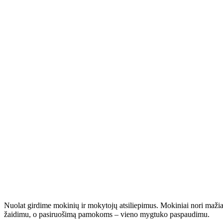
Nuolat girdime mokinių ir mokytojų atsiliepimus. Mokiniai nori mažiau
žaidimu, o pasiruošimą pamokoms – vieno mygtuko paspaudimu.