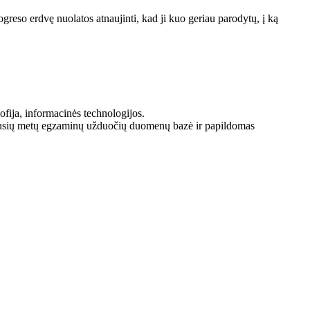
so erdvę nuolatos atnaujinti, kad ji kuo geriau parodytų, į ką
sofija, informacinės technologijos.
uvusių metų egzaminų užduočių duomenų bazė ir papildomas