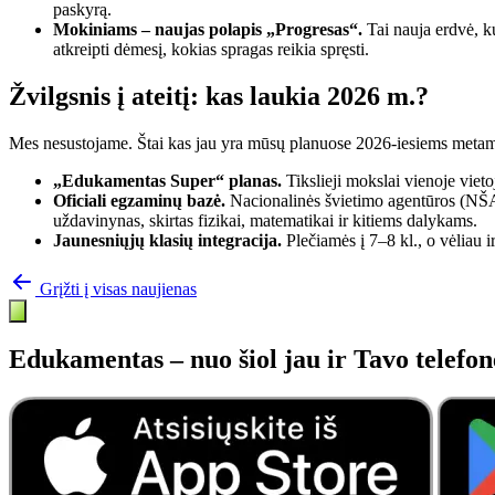
paskyrą.
Mokiniams – naujas polapis „Progresas“.
Tai nauja erdvė, k
atkreipti dėmesį, kokias spragas reikia spręsti.
Žvilgsnis į ateitį: kas laukia 2026 m.?
Mes nesustojame. Štai kas jau yra mūsų planuose 2026-iesiems metam
„Edukamentas Super“ planas.
Tikslieji mokslai vienoje vieto
Oficiali egzaminų bazė.
Nacionalinės švietimo agentūros (NŠA
uždavinynas, skirtas fizikai, matematikai ir kitiems dalykams.
Jaunesniųjų klasių integracija.
Plečiamės į 7–8 kl., o vėliau ir
Grįžti į visas naujienas
Edukamentas – nuo šiol jau ir Tavo telefon