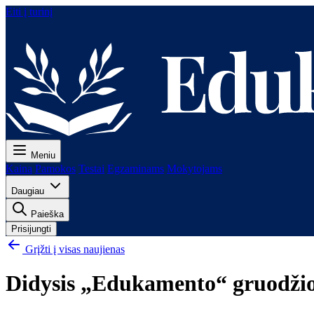
Eiti į turinį
Meniu
Kaina
Pamokos
Testai
Egzaminams
Mokytojams
Daugiau
Paieška
Prisijungti
Grįžti į visas naujienas
Didysis „Edukamento“ gruodžio