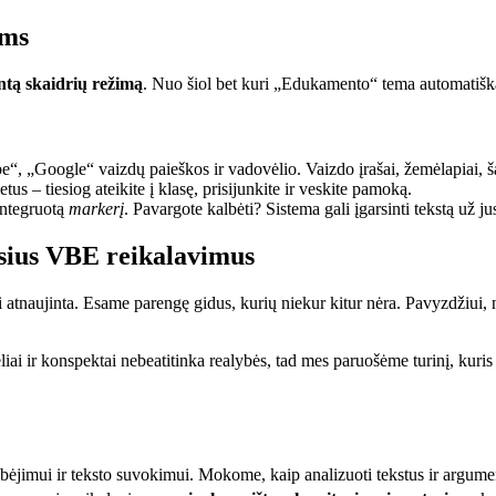
ums
ntą skaidrių režimą
. Nuo šiol bet kuri „Edukamento“ tema automatiškai
, „Google“ vaizdų paieškos ir vadovėlio. Vaizdo įrašai, žemėlapiai, šalti
s – tiesiog ateikite į klasę, prisijunkite ir veskite pamoką.
integruotą
markerį
. Pavargote kalbėti? Sistema gali įgarsinti tekstą už ju
usius VBE reikalavimus
ai atnaujinta. Esame parengę gidus, kurių niekur kitur nėra. Pavyzdžiui, n
ai ir konspektai nebeatitinka realybės, tad mes paruošėme turinį, kuris
lbėjimui ir teksto suvokimui. Mokome, kaip analizuoti tekstus ir argumen