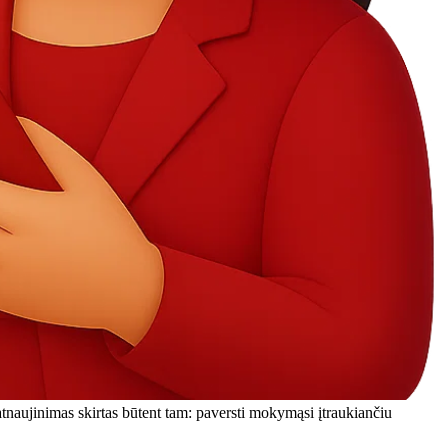
tnaujinimas skirtas būtent tam: paversti mokymąsi įtraukiančiu