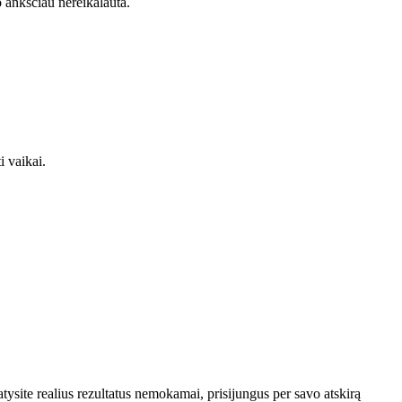
o anksčiau nereikalauta.
i vaikai.
tysite realius rezultatus nemokamai, prisijungus per savo atskirą