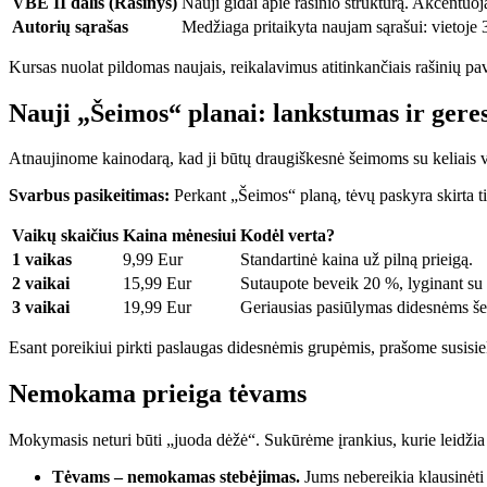
VBE II dalis (Rašinys)
Nauji gidai apie rašinio struktūrą. Akcentu
Autorių sąrašas
Medžiaga pritaikyta naujam sąrašui: vietoje 
Kursas nuolat pildomas naujais, reikalavimus atitinkančiais rašinių pa
Nauji „Šeimos“ planai: lankstumas ir gere
Atnaujinome kainodarą, kad ji būtų draugiškesnė šeimoms su keliais v
Svarbus pasikeitimas:
Perkant „Šeimos“ planą, tėvų paskyra skirta tik
Vaikų skaičius
Kaina mėnesiui
Kodėl verta?
1 vaikas
9,99 Eur
Standartinė kaina už pilną prieigą.
2 vaikai
15,99 Eur
Sutaupote beveik 20 %, lyginant su 
3 vaikai
19,99 Eur
Geriausias pasiūlymas didesnėms š
Esant poreikiui pirkti paslaugas didesnėmis grupėmis, prašome susisie
Nemokama prieiga tėvams
Mokymasis neturi būti „juoda dėžė“. Sukūrėme įrankius, kurie leidžia a
Tėvams – nemokamas stebėjimas.
Jums nebereikia klausinėti 