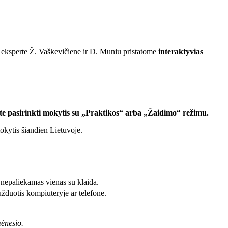
s eksperte Ž. Vaškevičiene ir D. Muniu pristatome
interaktyvias
lite pasirinkti mokytis su „Praktikos“ arba „Žaidimo“ režimu.
mokytis šiandien Lietuvoje.
 nepaliekamas vienas su klaida.
užduotis kompiuteryje ar telefone.
mėnesio.