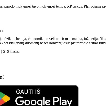
uri parodo mokymosi tavo mokymosi tempą, XP taškus. Planuojame progre
s:
je: fizika, chemija, ekonomika, o vėliau – ir matematika, inžinerija, filo
) bei kitų atvirų duomenų bazės konverguosis: platformoje atsiras b
 į 5–6 klases.
e!