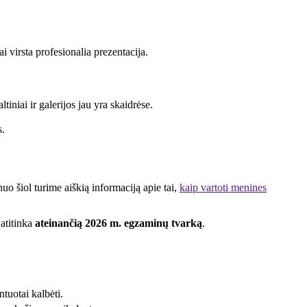
 virsta profesionalia prezentacija.
niai ir galerijos jau yra skaidrėse.
s.
uo šiol turime aiškią informaciją apie tai,
kaip vartoti menines
 atitinka
ateinančią 2026 m. egzaminų tvarką
.
tuotai kalbėti.