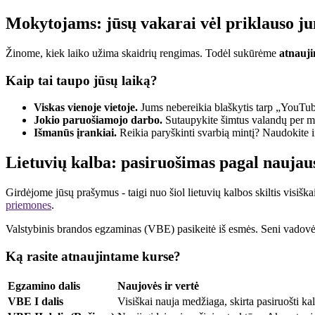
Mokytojams: jūsų vakarai vėl priklauso j
Žinome, kiek laiko užima skaidrių rengimas. Todėl sukūrėme
atnauji
Kaip tai taupo jūsų laiką?
Viskas vienoje vietoje.
Jums nebereikia blaškytis tarp „YouTube“
Jokio paruošiamojo darbo.
Sutaupykite šimtus valandų per metu
Išmanūs įrankiai.
Reikia paryškinti svarbią mintį? Naudokite 
Lietuvių kalba: pasiruošimas pagal nauja
Girdėjome jūsų prašymus - taigi nuo šiol lietuvių kalbos skiltis visišk
priemones
.
Valstybinis brandos egzaminas (VBE) pasikeitė iš esmės. Seni vadovėli
Ką rasite atnaujintame kurse?
Egzamino dalis
Naujovės ir vertė
VBE I dalis
Visiškai nauja medžiaga, skirta pasiruošti ka