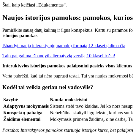
Štai, kaip keičiasi „Edukamentas“.
Naujos istorijos pamokos: pamokos, kurios
Pamirškite sausą datų kalimą ir ilgus konspektus. Kartu su paramos f
istorijos pamokas
.
Išbandyti naują interaktyiųjų pamokų formatą 12 klasei galima čia
Taip pat galima išbandyti alternatyvią versiją 10 klasei ir čia!
Interaktyvios istorijos pamokos palaipsniui pasieks visus klientu
Verta pabrėžti, kad tai nėra paprasti testai. Tai yra naujas mokymosi b
Kodėl tai veikia geriau nei vadovėlis?
Savybė
Nauda moksleiviui
Adaptyvus mokymasis
Sistema stebi tavo klaidas. Jei ko nors nesu
Konspektų pabaiga
Nebebūtina skaityti ilgų tekstų, kuriuos sunk
Žaidimo elementai
Mokymasis primena žaidimą, o ne darbą. Tai 
Pastaba: Interaktyvios pamokos startuoja istorijos kurse, bet palaips