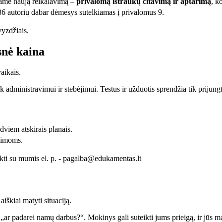
ojame naują reikalavimą –
privalomą ištraukų citavimą ir aptarimą
, k
36 autorių dabar dėmesys sutelkiamas į privalomus 9.
vyzdžiais.
snė kaina
aikais.
 administravimui ir stebėjimui. Testus ir užduotis sprendžia tik prijungt
dviem atskirais planais.
eimoms.
kti su mumis el. p. -
pagalba@edukamentas.lt
iškiai matyti situaciją.
„ar padarei namų darbus?“. Mokinys gali suteikti jums prieigą, ir jūs ma