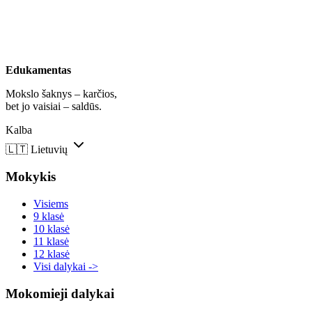
Edukamentas
Mokslo šaknys – karčios,
bet jo vaisiai – saldūs.
Kalba
🇱🇹
Lietuvių
Mokykis
Visiems
9 klasė
10 klasė
11 klasė
12 klasė
Visi dalykai ->
Mokomieji dalykai