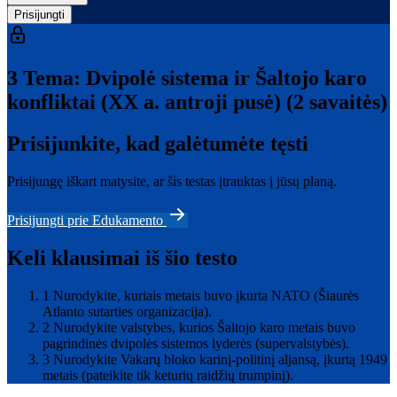
Prisijungti
3 Tema: Dvipolė sistema ir Šaltojo karo
konfliktai (XX a. antroji pusė) (2 savaitės)
Prisijunkite, kad galėtumėte tęsti
Prisijungę iškart matysite, ar šis testas įtrauktas į jūsų planą.
Prisijungti prie Edukamento
Keli klausimai iš šio testo
1
Nurodykite, kuriais metais buvo įkurta NATO (Šiaurės
Atlanto sutarties organizacija).
2
Nurodykite valstybes, kurios Šaltojo karo metais buvo
pagrindinės dvipolės sistemos lyderės (supervalstybės).
3
Nurodykite Vakarų bloko karinį-politinį aljansą, įkurtą 1949
metais (pateikite tik keturių raidžių trumpinį).