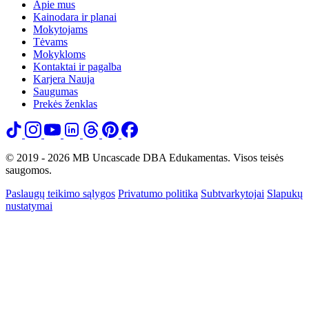
Apie mus
Kainodara ir planai
Mokytojams
Tėvams
Mokykloms
Kontaktai ir pagalba
Karjera
Nauja
Saugumas
Prekės ženklas
© 2019 - 2026 MB Uncascade DBA Edukamentas. Visos teisės
saugomos.
Paslaugų teikimo sąlygos
Privatumo politika
Subtvarkytojai
Slapukų
nustatymai