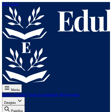
Eiti į turinį
Meniu
Kaina
Pamokos
Testai
Egzaminams
Mokytojams
Daugiau
Paieška