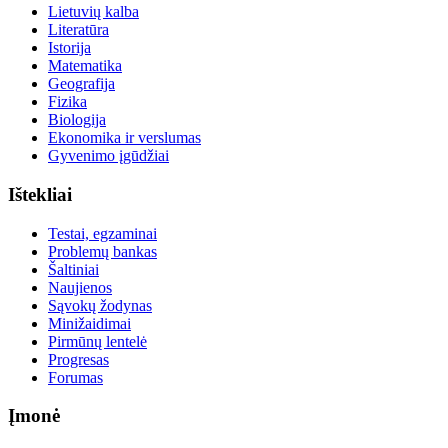
Lietuvių kalba
Literatūra
Istorija
Matematika
Geografija
Fizika
Biologija
Ekonomika ir verslumas
Gyvenimo įgūdžiai
Ištekliai
Testai, egzaminai
Problemų bankas
Šaltiniai
Naujienos
Sąvokų žodynas
Minižaidimai
Pirmūnų lentelė
Progresas
Forumas
Įmonė