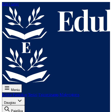
Eiti į turinį
Meniu
Kaina
Pamokos
Testai
Egzaminams
Mokytojams
Daugiau
Paieška