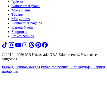
Apie mus
Kainodara ir planai
Mokytojams
Tėvams
Mokykloms
Kontaktai ir pagalba
Karjera
Nauja
Saugumas
Prekės ženklas
© 2019 - 2026 MB Uncascade DBA Edukamentas. Visos teisės
saugomos.
Paslaugų teikimo sąlygos
Privatumo politika
Subtvarkytojai
Slapukų
nustatymai