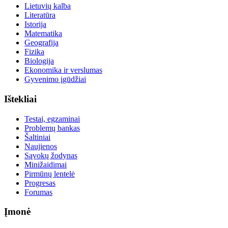
Lietuvių kalba
Literatūra
Istorija
Matematika
Geografija
Fizika
Biologija
Ekonomika ir verslumas
Gyvenimo įgūdžiai
Ištekliai
Testai, egzaminai
Problemų bankas
Šaltiniai
Naujienos
Sąvokų žodynas
Minižaidimai
Pirmūnų lentelė
Progresas
Forumas
Įmonė