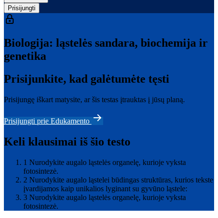
Prisijungti
Biologija: ląstelės sandara, biochemija ir
genetika
Prisijunkite, kad galėtumėte tęsti
Prisijungę iškart matysite, ar šis testas įtrauktas į jūsų planą.
Prisijungti prie Edukamento
Keli klausimai iš šio testo
1
Nurodykite augalo ląstelės organelę, kurioje vyksta
fotosintezė.
2
Nurodykite augalo ląstelei būdingas struktūras, kurios tekste
įvardijamos kaip unikalios lyginant su gyvūno ląstele:
3
Nurodykite augalo ląstelės organelę, kurioje vyksta
fotosintezė.