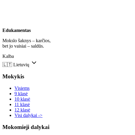
Edukamentas
Mokslo šaknys – karčios,
bet jo vaisiai – saldūs.
Kalba
🇱🇹
Lietuvių
Mokykis
Visiems
9 klasė
10 klasė
11 klasė
12 klasė
Visi dalykai ->
Mokomieji dalykai