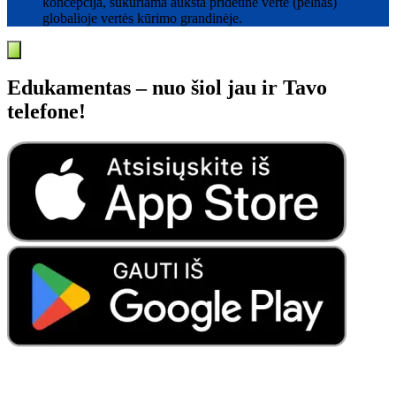
koncepcija, sukuriama aukšta pridėtinė vertė (pelnas)
globalioje vertės kūrimo grandinėje.
Edukamentas – nuo šiol jau ir Tavo
telefone!