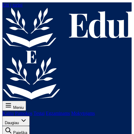
Eiti į turinį
Meniu
Kaina
Pamokos
Testai
Egzaminams
Mokytojams
Daugiau
Paieška