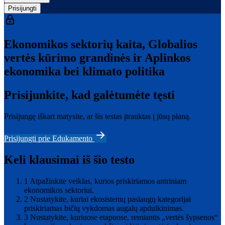
Prisijungti
Ekonomikos sektorių kaita, Globalios
vertės kūrimo grandinės ir Aplinkos
ekonomika bei klimato politika
Prisijunkite, kad galėtumėte tęsti
Prisijungę iškart matysite, ar šis testas įtrauktas į jūsų planą.
Prisijungti prie Edukamento
Keli klausimai iš šio testo
1
Atpažinkite veiklas, kurios priskiriamos antriniam
ekonomikos sektoriui.
2
Nustatykite, kuriai ekosistemų paslaugų kategorijai
priskiriamas bičių vykdomas augalų apdulkinimas.
3
Nustatykite, kuriuose etapuose, remiantis „vertės šypsenos“