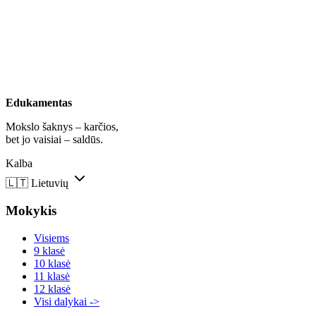
Edukamentas
Mokslo šaknys – karčios,
bet jo vaisiai – saldūs.
Kalba
🇱🇹
Lietuvių
Mokykis
Visiems
9 klasė
10 klasė
11 klasė
12 klasė
Visi dalykai ->