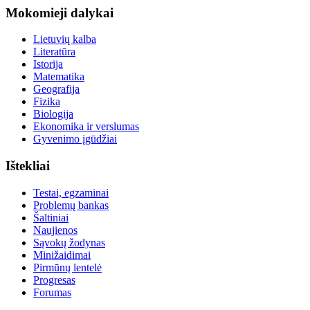
Mokomieji dalykai
Lietuvių kalba
Literatūra
Istorija
Matematika
Geografija
Fizika
Biologija
Ekonomika ir verslumas
Gyvenimo įgūdžiai
Ištekliai
Testai, egzaminai
Problemų bankas
Šaltiniai
Naujienos
Sąvokų žodynas
Minižaidimai
Pirmūnų lentelė
Progresas
Forumas