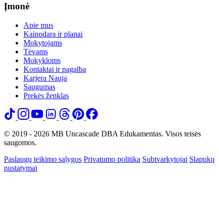
Įmonė
Apie mus
Kainodara ir planai
Mokytojams
Tėvams
Mokykloms
Kontaktai ir pagalba
Karjera
Nauja
Saugumas
Prekės ženklas
© 2019 - 2026 MB Uncascade DBA Edukamentas. Visos teisės
saugomos.
Paslaugų teikimo sąlygos
Privatumo politika
Subtvarkytojai
Slapukų
nustatymai