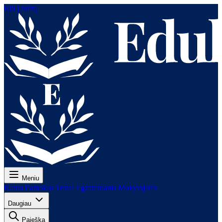
Eiti į turinį
Meniu
Kaina
Pamokos
Testai
Egzaminams
Mokytojams
Daugiau
Paieška