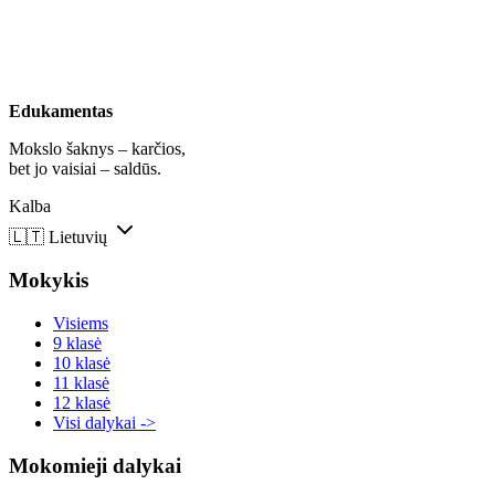
Edukamentas
Mokslo šaknys – karčios,
bet jo vaisiai – saldūs.
Kalba
🇱🇹
Lietuvių
Mokykis
Visiems
9 klasė
10 klasė
11 klasė
12 klasė
Visi dalykai ->
Mokomieji dalykai