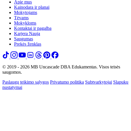
Apie mus
Kainodara ir planai
Mokytojams
Tėvams
Mokykloms
Kontaktai ir pagalba
Karjera
Nauja
Saugumas
Prekės ženklas
© 2019 - 2026 MB Uncascade DBA Edukamentas. Visos teisės
saugomos.
Paslaugų teikimo sąlygos
Privatumo politika
Subtvarkytojai
Slapukų
nustatymai