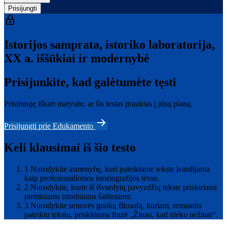
Prisijungti
Istorijos samprata, istoriko laboratorija,
XX a. iššūkiai ir modernybė
Prisijunkite, kad galėtumėte tęsti
Prisijungę iškart matysite, ar šis testas įtrauktas į jūsų planą.
Prisijungti prie Edukamento
Keli klausimai iš šio testo
1
Nurodykite asmenybę, kuri pateiktame tekste įvardijama
kaip profesionaliosios istoriografijos tėvas.
2
Nurodykite, kurie iš išvardytų pavyzdžių tekste priskiriami
pirminiams istoriniams šaltiniams:
3
Nurodykite senovės graikų filosofą, kuriam, remiantis
pateiktu tekstu, priskiriama frazė „Žinau, kad nieko nežinai“.