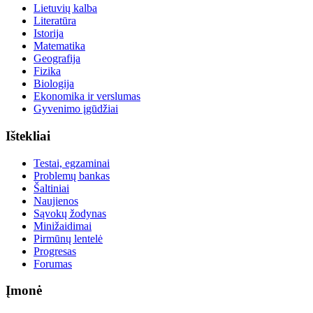
Lietuvių kalba
Literatūra
Istorija
Matematika
Geografija
Fizika
Biologija
Ekonomika ir verslumas
Gyvenimo įgūdžiai
Ištekliai
Testai, egzaminai
Problemų bankas
Šaltiniai
Naujienos
Sąvokų žodynas
Minižaidimai
Pirmūnų lentelė
Progresas
Forumas
Įmonė