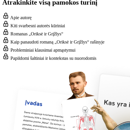
Atrakinkite visą pamokos turinį
Apie autorę
Kiti svarbesni autorės kūriniai
Romanas „Oriksė ir Grįžlys“
Kaip panaudoti romaną „Oriksė ir Grįžlys“ rašinyje
Probleminiai klausimai apmąstymui
Papildomi šaltiniai ir kontekstas su nuorodomis