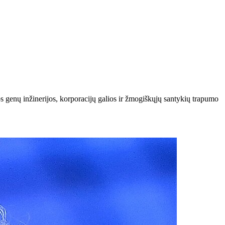
 genų inžinerijos, korporacijų galios ir žmogiškųjų santykių trapumo