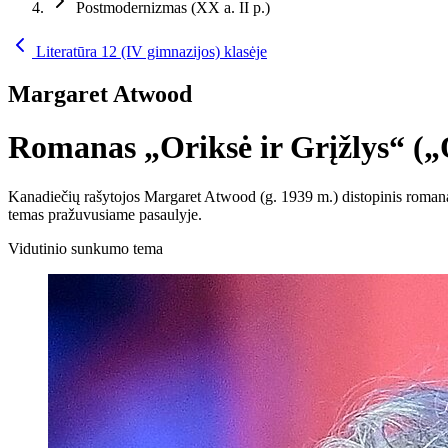
Postmodernizmas (XX a. II p.)
Literatūra 12 (IV gimnazijos) klasėje
Margaret Atwood
Romanas „Oriksė ir Grįžlys“ (
Kanadiečių rašytojos Margaret Atwood (g. 1939 m.) distopinis romanas
temas pražuvusiame pasaulyje.
Vidutinio sunkumo tema