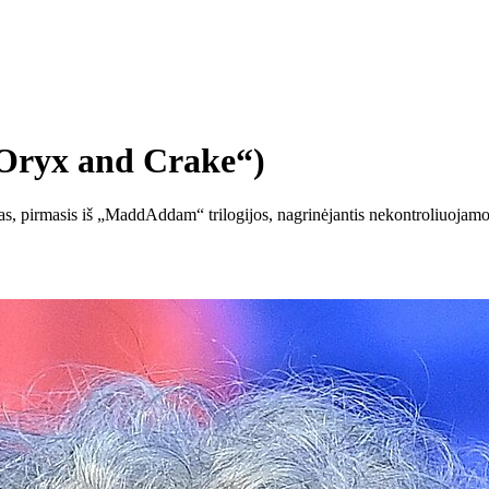
„Oryx and Crake“)
, pirmasis iš „MaddAddam“ trilogijos, nagrinėjantis nekontroliuojamos