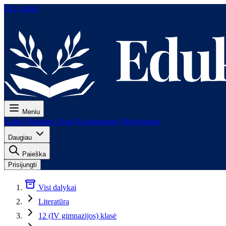
Eiti į turinį
Meniu
Kaina
Pamokos
Testai
Egzaminams
Mokytojams
Daugiau
Paieška
Prisijungti
Visi dalykai
Literatūra
12 (IV gimnazijos) klasė