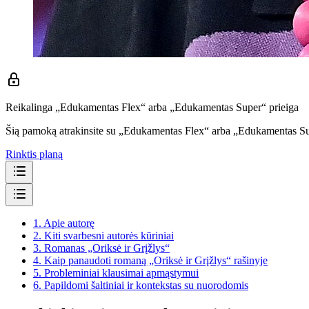
Reikalinga „Edukamentas Flex“ arba „Edukamentas Super“ prieiga
Šią pamoką atrakinsite su „Edukamentas Flex“ arba „Edukamentas S
Rinktis planą
1.
Apie autorę
2.
Kiti svarbesni autorės kūriniai
3.
Romanas „Oriksė ir Grįžlys“
4.
Kaip panaudoti romaną „Oriksė ir Grįžlys“ rašinyje
5.
Probleminiai klausimai apmąstymui
6.
Papildomi šaltiniai ir kontekstas su nuorodomis