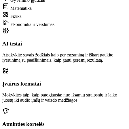
Gyvenimo įgūdžiai
Matematika
Fizika
Ekonomika ir verslumas
AI testai
Atsakykite savais žodžiais kaip per egzaminą ir iškart gaukite
įvertinimą su paaiškinimais, kaip gauti geresnį rezultatą.
Įvairūs formatai
Mokykitės taip, kaip patogiausia: nuo išsamių straipsnių ir laiko
juostų iki audio įrašų ir vaizdo medžiagos.
Atminties kortelės