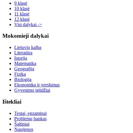
9 klasė
10 klasė
11 klasė
12 klasė
Visi dalykai ->
Mokomieji dalykai
Lietuvių kalba
Literatūra
Istorija
Matematika
Geografija
Fizika
Biologija
Ekonomika ir verslumas
Gyvenimo įgūdžiai
Ištekliai
Testai, egzaminai
Problemų bankas
Šaltiniai
Naujienos