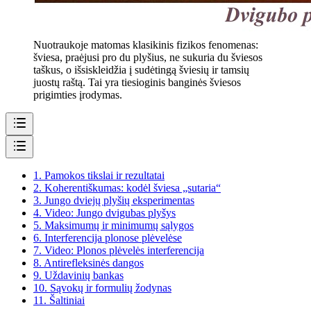
Nuotraukoje matomas klasikinis fizikos fenomenas:
šviesa, praėjusi pro du plyšius, ne sukuria du šviesos
taškus, o išsiskleidžia į sudėtingą šviesių ir tamsių
juostų raštą. Tai yra tiesioginis banginės šviesos
prigimties įrodymas.
1.
Pamokos tikslai ir rezultatai
2.
Koherentiškumas: kodėl šviesa „sutaria“
3.
Jungo dviejų plyšių eksperimentas
4.
Video: Jungo dvigubas plyšys
5.
Maksimumų ir minimumų sąlygos
6.
Interferencija plonose plėvelėse
7.
Video: Plonos plėvelės interferencija
8.
Antirefleksinės dangos
9.
Uždavinių bankas
10.
Sąvokų ir formulių žodynas
11.
Šaltiniai