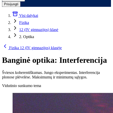
Prisijungti
Visi dalykai
Fizika
12 (IV gimnazijos) klasė
2. Optika
Fizika 12 (IV gimnazijos) klasėje
Banginė optika: Interferencija
Šviesos koherentiškumas. Jungo eksperimentas. Interferencija
plonose plėvelėse. Maksimumų ir minimumų sąlygos.
Vidutinio sunkumo tema