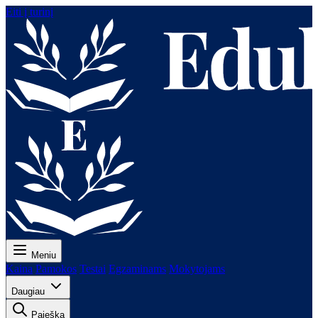
Eiti į turinį
Meniu
Kaina
Pamokos
Testai
Egzaminams
Mokytojams
Daugiau
Paieška