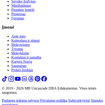
Sąvokų žodynas
Minižaidimai
Pirmūnų lentelė
Progresas
Forumas
Įmonė
Apie mus
Kainodara ir planai
Mokytojams
Tėvams
Mokykloms
Kontaktai ir pagalba
Karjera
Nauja
Saugumas
Prekės ženklas
© 2019 - 2026 MB Uncascade DBA Edukamentas. Visos teisės
saugomos.
Paslaugų teikimo sąlygos
Privatumo politika
Subtvarkytojai
Slapukų
nustatymai