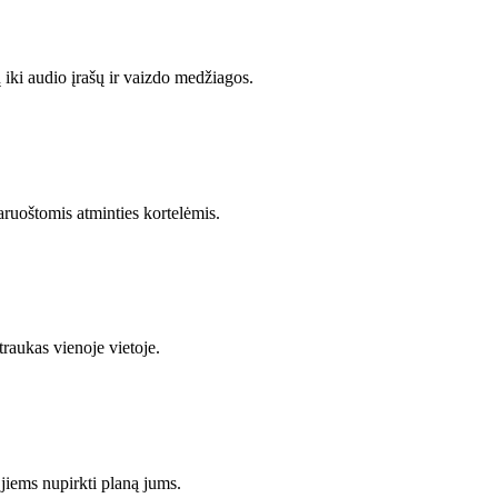
ų iki audio įrašų ir vaizdo medžiagos.
paruoštomis atminties kortelėmis.
traukas vienoje vietoje.
jiems nupirkti planą jums.