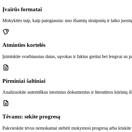
Įvairūs formatai
Mokykitės taip, kaip patogiausia: nuo išsamių straipsnių ir laiko juost
Atminties kortelės
Įsiminkite svarbiausias datas, sąvokas ir faktus greitai bei lengvai su 
Pirminiai šaltiniai
Analizuokite autentiškus istorinius dokumentus ir literatūros kūrinių iš
Tėvams: sekite progresą
Pakvieskite tėvus nemokamai stebėti mokymosi progresą arba leiskite 