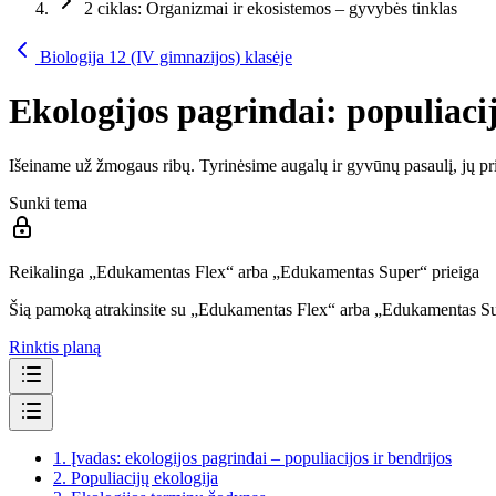
2 ciklas: Organizmai ir ekosistemos – gyvybės tinklas
Biologija 12 (IV gimnazijos) klasėje
Ekologijos pagrindai: populiacij
Išeiname už žmogaus ribų. Tyrinėsime augalų ir gyvūnų pasaulį, jų pri
Sunki tema
Reikalinga „Edukamentas Flex“ arba „Edukamentas Super“ prieiga
Šią pamoką atrakinsite su „Edukamentas Flex“ arba „Edukamentas S
Rinktis planą
1.
Įvadas: ekologijos pagrindai – populiacijos ir bendrijos
2.
Populiacijų ekologija