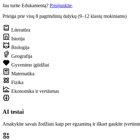
Jau turite Edukamentą?
Prisijunkite
.
Prieiga prie visų 8 pagrindinių dalykų (9–12 klasių mokiniams)
Literatūra
Istorija
Biologija
Geografija
Gyvenimo įgūdžiai
Matematika
Fizika
Ekonomika ir verslumas
AI testai
Atsakykite savais žodžiais kaip per egzaminą ir iškart gaukite įvertinim