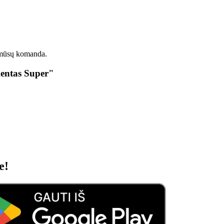
 mūsų komanda.
mentas Super"
e!