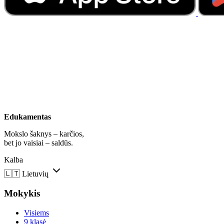
Edukamentas
Mokslo šaknys – karčios,
bet jo vaisiai – saldūs.
Kalba
🇱🇹
Lietuvių
Mokykis
Visiems
9 klasė