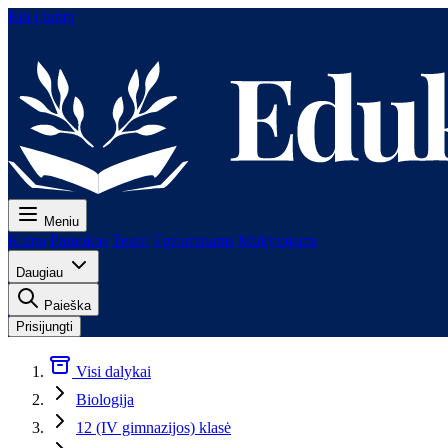
Eiti į turinį
Meniu
Kaina
Pamokos
Testai
Egzaminams
Mokytojams
Daugiau
Paieška
Prisijungti
Visi dalykai
Biologija
12 (IV gimnazijos) klasė