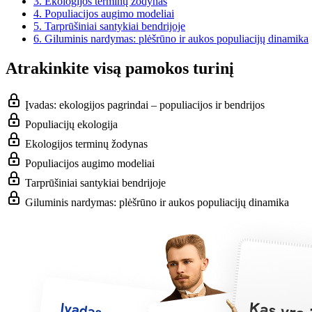
3.
Ekologijos terminų žodynas
4.
Populiacijos augimo modeliai
5.
Tarprūšiniai santykiai bendrijoje
6.
Giluminis nardymas: plėšrūno ir aukos populiacijų dinamika
Atrakinkite visą pamokos turinį
Įvadas: ekologijos pagrindai – populiacijos ir bendrijos
Populiacijų ekologija
Ekologijos terminų žodynas
Populiacijos augimo modeliai
Tarprūšiniai santykiai bendrijoje
Giluminis nardymas: plėšrūno ir aukos populiacijų dinamika