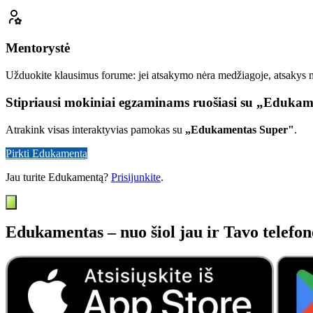
Mentorystė
Užduokite klausimus forume: jei atsakymo nėra medžiagoje, atsakys
Stipriausi mokiniai egzaminams ruošiasi su „Eduka
Atrakink visas interaktyvias pamokas su
„Edukamentas Super"
.
Pirkti Edukamentą
Jau turite Edukamentą?
Prisijunkite
.
Edukamentas – nuo šiol jau ir Tavo telefon