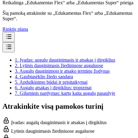
Reikalinga „Edukamentas Flex“ arba „Edukamentas Super“ prieiga
Šią pamoką atrakinsite su „Edukamentas Flex“ arba „Edukamentas
Super“.
Rinktis planą
1.
Įvadas: augalų dauginimasis ir atsakas į dirgiklius
2.
Lytinis dauginimasis žiediniuose augaluose
3.
Augalų dauginimosi ir atsako terminų žodynas
4.
Gaubtasėklio žiedo sandara
5.
Apdulkinimo būdai ir prisitaikymai
6.
Augalų atsakas į dirgiklius: tropizmai
7.
Giluminis nardymas: kartų kaita augalų pasaulyje
Atrakinkite visą pamokos turinį
Įvadas: augalų dauginimasis ir atsakas į dirgiklius
Lytinis dauginimasis žiediniuose augaluose