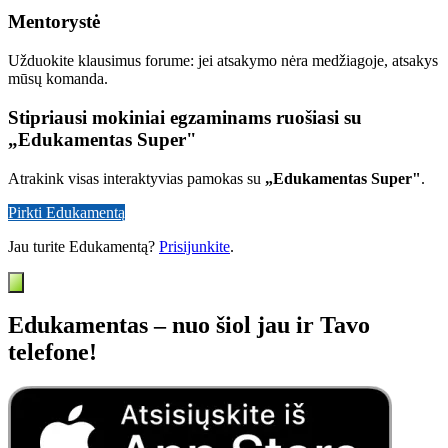
Mentorystė
Užduokite klausimus forume: jei atsakymo nėra medžiagoje, atsakys
mūsų komanda.
Stipriausi mokiniai egzaminams ruošiasi su
„Edukamentas Super"
Atrakink visas interaktyvias pamokas su
„Edukamentas Super"
.
Pirkti Edukamentą
Jau turite Edukamentą?
Prisijunkite
.
Edukamentas – nuo šiol jau ir Tavo
telefone!