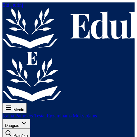
Eiti į turinį
Meniu
Kaina
Pamokos
Testai
Egzaminams
Mokytojams
Daugiau
Paieška