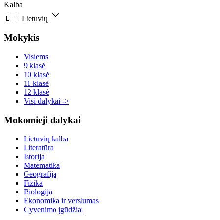
Kalba
🇱🇹
Lietuvių
Mokykis
Visiems
9 klasė
10 klasė
11 klasė
12 klasė
Visi dalykai ->
Mokomieji dalykai
Lietuvių kalba
Literatūra
Istorija
Matematika
Geografija
Fizika
Biologija
Ekonomika ir verslumas
Gyvenimo įgūdžiai