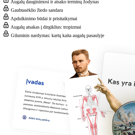
Augalų dauginimosi ir atsako terminų žodynas
Gaubtasėklio žiedo sandara
Apdulkinimo būdai ir prisitaikymai
Augalų atsakas į dirgiklius: tropizmai
Giluminis nardymas: kartų kaita augalų pasaulyje