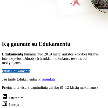
Ką gaunate su Edukamentu
Edukamentą
kuriame nuo 2019 metų: aukštos kokybės turinys,
interaktyvios užduotys ir įrankiai mokiniams, tėvams bei
mokytojams.
Pirkti Edukamentą
Jau turite Edukamentą?
Prisijunkite
.
Prieiga prie visų 8 pagrindinių dalykų (9–12 klasių mokiniams)
Literatūra
Istorija