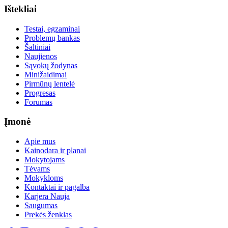
Ištekliai
Testai, egzaminai
Problemų bankas
Šaltiniai
Naujienos
Sąvokų žodynas
Minižaidimai
Pirmūnų lentelė
Progresas
Forumas
Įmonė
Apie mus
Kainodara ir planai
Mokytojams
Tėvams
Mokykloms
Kontaktai ir pagalba
Karjera
Nauja
Saugumas
Prekės ženklas