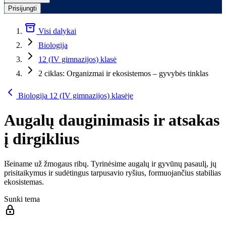
Prisijungti
Visi dalykai
Biologija
12 (IV gimnazijos) klasė
2 ciklas: Organizmai ir ekosistemos – gyvybės tinklas
Biologija 12 (IV gimnazijos) klasėje
Augalų dauginimasis ir atsakas
į dirgiklius
Išeiname už žmogaus ribų. Tyrinėsime augalų ir gyvūnų pasaulį, jų
prisitaikymus ir sudėtingus tarpusavio ryšius, formuojančius stabilias
ekosistemas.
Sunki tema